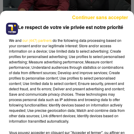
Continuer sans accepter
Le respect de votre vie privée est notre priorité
We and
our (447) partners
do the following data processing based on
your consent and/or our legitimate interest: Store and/or access
FLORIAN MONTEILLET MÈNERA LA LISTE
information on a device; Use limited data to select advertising; Create
RODEZ CITOYEN
profiles for personalised advertising; Use profiles to select personalised
advertising; Measure advertising performance; Measure content
performance; Understand audiences through statistics or combinations
of data from different sources; Develop and improve services; Create
profiles to personalise content; Use profiles to select personalised
content; Use limited data to select content; Ensure security, prevent and
detect fraud, and fix errors; Deliver and present advertising and content;
Save and communicate privacy choices. These technologies may
process personal data such as IP address and browsing data to offer
following functionalities: Identify devices based on information actively
requested; Use precise geolocation data; Match and combine data from
other data sources; Link different devices; Identify devices based on
information transmitted automatically.
Vous pouvez accepter en cliquant sur "Accepter et fermer", ou affiner en