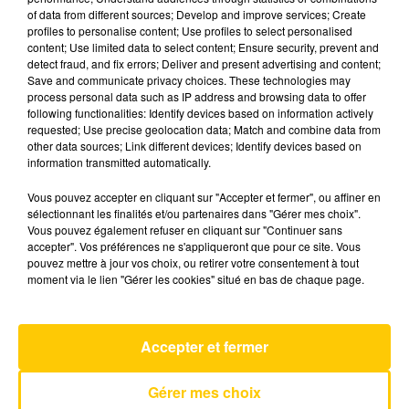
LE CANTAL CÉLÈBRE CE WEEK-END L'UN
of data from different sources; Develop and improve services; Create
DE SES PRODUITS EMBLÉMATIQUES.
profiles to personalise content; Use profiles to select personalised
content; Use limited data to select content; Ensure security, prevent and
detect fraud, and fix errors; Deliver and present advertising and content;
Save and communicate privacy choices. These technologies may
process personal data such as IP address and browsing data to offer
following functionalities: Identify devices based on information actively
requested; Use precise geolocation data; Match and combine data from
other data sources; Link different devices; Identify devices based on
information transmitted automatically.
Vous pouvez accepter en cliquant sur "Accepter et fermer", ou affiner en
sélectionnant les finalités et/ou partenaires dans "Gérer mes choix".
Vous pouvez également refuser en cliquant sur "Continuer sans
accepter". Vos préférences ne s'appliqueront que pour ce site. Vous
pouvez mettre à jour vos choix, ou retirer votre consentement à tout
moment via le lien "Gérer les cookies" situé en bas de chaque page.
Accepter et fermer
UN RODEZ AVEYRON FOOTBALL DÉJÀ
D'ATTAQUE
Gérer mes choix