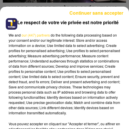
CAHORS : LES PREMIÈRES OPÉRATIONS
Continuer sans accepter
DU ROBOT CHIRURGICAL SONT LANCÉES
Le respect de votre vie privée est notre priorité
We and
our (447) partners
do the following data processing based on
your consent and/or our legitimate interest: Store and/or access
information on a device; Use limited data to select advertising; Create
profiles for personalised advertising; Use profiles to select personalised
advertising; Measure advertising performance; Measure content
performance; Understand audiences through statistics or combinations
of data from different sources; Develop and improve services; Create
profiles to personalise content; Use profiles to select personalised
content; Use limited data to select content; Ensure security, prevent and
detect fraud, and fix errors; Deliver and present advertising and content;
Save and communicate privacy choices. These technologies may
process personal data such as IP address and browsing data to offer
following functionalities: Identify devices based on information actively
requested; Use precise geolocation data; Match and combine data from
other data sources; Link different devices; Identify devices based on
information transmitted automatically.
FIGEAC : ALERTE SUR L’EAU, APPEL AU
Vous pouvez accepter en cliquant sur "Accepter et fermer", ou affiner en
CIVISME
sélectionnant les finalités et/ou partenaires dans "Gérer mes choix".