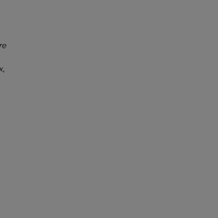
re
x,