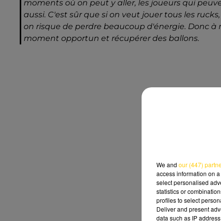
moments où on peut y aller, les joueurs qui peuven
aussi. C'est sûr que si on veut jouer tous les ruck
on risque de perdre beaucoup d'énergie. Donc à nou
moment opportun et récupérer des ballons.
We and
our (447) partn
access information on a 
select personalised ad
statistics or combinatio
profiles to select person
Deliver and present adv
data such as IP address 