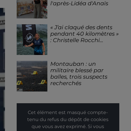
l'après-Lidéa d'Anaïs
« J’ai claqué des dents
pendant 40 kilomètres »
: Christelle Rocchi...
Montauban : un
militaire blessé par
balles, trois suspects
recherchés
Cet élément est masqué compte-
tenu du refus du dépôt de cookies
que vous avez exprimé. Si vous