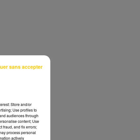
uer sans accepter
erest: Store and/or
tising; Use profiles to
tand audiences through
personalise content; Use
 fraud, and fix errors;
 may process personal
mation actively