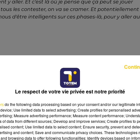
t y aller. Et c'est là où je pense que ça peut se jouer
s, tous les contester, on va se cramer. Et potentiellement
s d'être intelligents sur ces phases-là, pour y aller au
Contin
Le respect de votre vie privée est notre priorité
ers
do the following data processing based on your consent and/or our legitimate int
device; Use limited data to select advertising; Create profiles for personalised adver
vertising; Measure advertising performance; Measure content performance; Unders
ns of data from different sources; Develop and improve services; Create profiles to 
alised content; Use limited data to select content; Ensure security, prevent and detect
ertising and content; Save and communicate privacy choices. These technologies
and browsing data to offer following functionalities: Identify devices based on infor