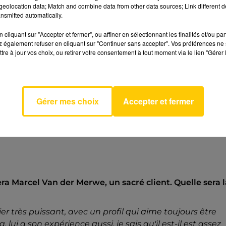
eolocation data; Match and combine data from other data sources; Link different de
nsmitted automatically.
cliquant sur "Accepter et fermer", ou affiner en sélectionnant les finalités et/ou pa
 également refuser en cliquant sur "Continuer sans accepter". Vos préférences ne 
tre à jour vos choix, ou retirer votre consentement à tout moment via le lien "Gérer 
Gérer mes choix
Accepter et fermer
ra Marcel Van der Merwe, un sacré client. Quelle sera l
lier très puissant, avec un profil qui aime toujours être
ui a son expérience aussi, je sais qu'il est-il est assez