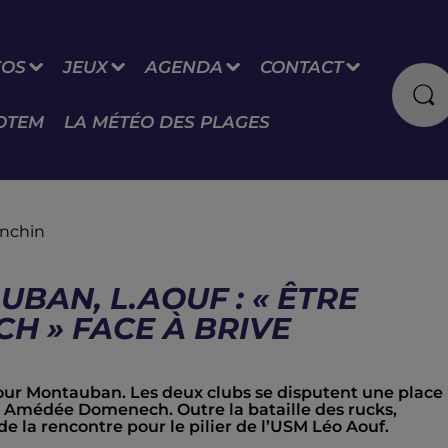
FOS
JEUX
AGENDA
CONTACT
OTEM
LA MÉTÉO DES PLAGES
anchin
BAN, L.AOUF : « ÊTRE
CH » FACE À BRIVE
pour Montauban. Les deux clubs se disputent une place
de Amédée Domenech. Outre la bataille des rucks,
de la rencontre pour le pilier de l’USM Léo Aouf.