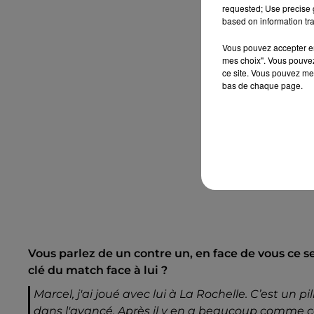
requested; Use precise g
based on information tra
Vous pouvez accepter en 
mes choix". Vous pouvez
ce site. Vous pouvez met
bas de chaque page.
Vous parlez de un contre un, en face de vous ce se
clé du match face à lui ?
Marcel, j'ai joué avec lui à La Rochelle. C’est un pi
dans l'avancé. Après il y en a beaucoup comme ça, l