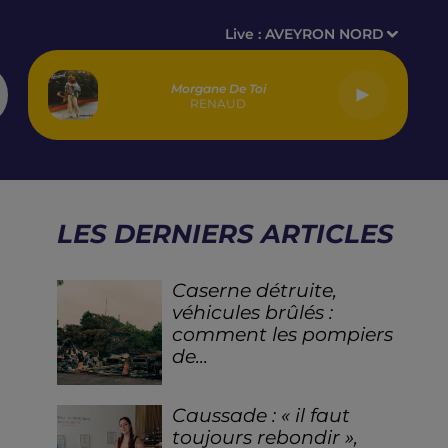
Live :
AVEYRON NORD
Morgane De Toi
RENAUD
LES DERNIERS ARTICLES
Caserne détruite,
véhicules brûlés :
comment les pompiers
de...
Caussade : « il faut
toujours rebondir »,