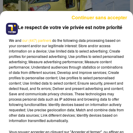
Continuer sans accepter
Le respect de votre vie privée est notre priorité
We and
our (447) partners
do the following data processing based on
your consent and/or our legitimate interest: Store and/or access
information on a device; Use limited data to select advertising; Create
profiles for personalised advertising; Use profiles to select personalised
advertising; Measure advertising performance; Measure content
performance; Understand audiences through statistics or combinations
of data from different sources; Develop and improve services; Create
profiles to personalise content; Use profiles to select personalised
MONTAUBAN : « J'AI FAIT UNE PETITE
content; Use limited data to select content; Ensure security, prevent and
BÊTISE », SURPRIS PAR LE...
detect fraud, and fix errors; Deliver and present advertising and content;
Save and communicate privacy choices. These technologies may
process personal data such as IP address and browsing data to offer
following functionalities: Identify devices based on information actively
requested; Use precise geolocation data; Match and combine data from
other data sources; Link different devices; Identify devices based on
information transmitted automatically.
Vous pouvez accepter en cliquant sur "Accepter et fermer", ou affiner en