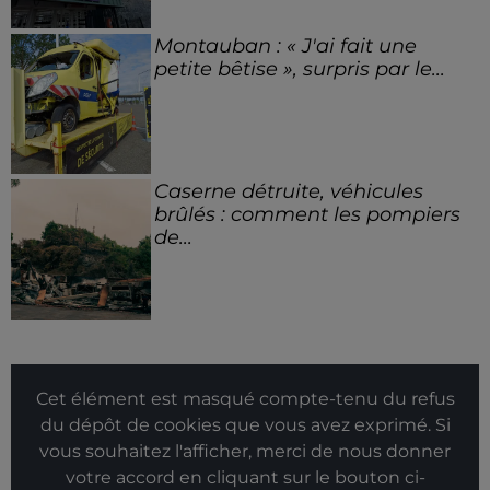
Montauban : « J'ai fait une
petite bêtise », surpris par le...
Caserne détruite, véhicules
brûlés : comment les pompiers
de...
Cet élément est masqué compte-tenu du refus
du dépôt de cookies que vous avez exprimé. Si
vous souhaitez l'afficher, merci de nous donner
votre accord en cliquant sur le bouton ci-