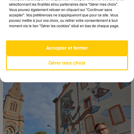
sélectionnant les finalités et/ou partenaires dans "Gérer mes choix".
Vous pouvez également refuser en cliquant sur "Continuer sans
accepter". Vos préférences ne s'appliqueront que pour ce site. Vous
pouvez mettre à jour vos choix, ou retirer votre consentement à tout
moment via le lien "Gérer les cookies" situé en bas de chaque page.
Accepter et fermer
CASERNE DÉTRUITE, VÉHICULES BRÛLÉS :
Gérer mes choix
COMMENT LES POMPIERS DE...