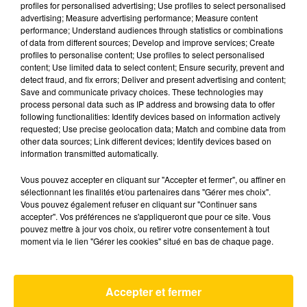
profiles for personalised advertising; Use profiles to select personalised
advertising; Measure advertising performance; Measure content
performance; Understand audiences through statistics or combinations
of data from different sources; Develop and improve services; Create
PROCÈS JUBILLAR : UNE SEMAINE DE
profiles to personalise content; Use profiles to select personalised
content; Use limited data to select content; Ensure security, prevent and
PROCÈS ET DES DOUTES
detect fraud, and fix errors; Deliver and present advertising and content;
Save and communicate privacy choices. These technologies may
process personal data such as IP address and browsing data to offer
following functionalities: Identify devices based on information actively
requested; Use precise geolocation data; Match and combine data from
13
14
15
16
17
18
19
other data sources; Link different devices; Identify devices based on
information transmitted automatically.
Vous pouvez accepter en cliquant sur "Accepter et fermer", ou affiner en
sélectionnant les finalités et/ou partenaires dans "Gérer mes choix".
Vous pouvez également refuser en cliquant sur "Continuer sans
accepter". Vos préférences ne s'appliqueront que pour ce site. Vous
pouvez mettre à jour vos choix, ou retirer votre consentement à tout
moment via le lien "Gérer les cookies" situé en bas de chaque page.
Accepter et fermer