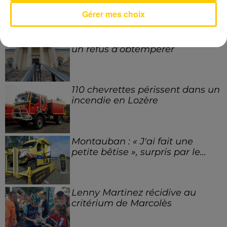
LE FIL ACTU
Voir plus
Gérer mes choix
Cahors : 18 mois de prison après
un refus d’obtempérer
110 chevrettes périssent dans un
incendie en Lozère
Montauban : « J'ai fait une
petite bêtise », surpris par le...
Lenny Martinez récidive au
critérium de Marcolès