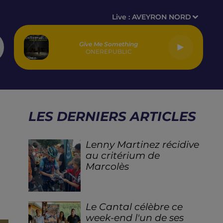
Live :
AVEYRON NORD
Give Me Something
ONEREPUBLIC
LES DERNIERS ARTICLES
Lenny Martinez récidive
au critérium de
Marcolès
Le Cantal célèbre ce
week-end l'un de ses