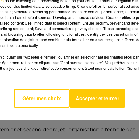
ers
do the following data processing based on your consent and/or our legitimate int
device; Use limited data to select advertising; Create profiles for personalised adver
vertising; Measure advertising performance; Measure content performance; Unders
uvergne-Rhône-Alpes retenus pour une expérimentation
ns of data from different sources; Develop and improve services; Create profiles to 
ec la Drôme.
alised content; Use limited data to select content; Ensure security, prevent and detect
ertising and content; Save and communicate privacy choices. These technologies
déplacement
dans le Cantal (15)
, vendredi 5 juin, pour u
and browsing data to offer following functionalities: Identify devices based on infor
territoriales.
eolocation data; Match and combine data from other data sources; Link different de
nsmitted automatically.
iper l’évolution de l’offre scolaire.
s. C’est un lieu d’échange sur les politiques éducatives
cliquant sur "Accepter et fermer", ou affiner en sélectionnant les finalités et/ou pa
 également refuser en cliquant sur "Continuer sans accepter". Vos préférences ne 
tre à jour vos choix, ou retirer votre consentement à tout moment via le lien "Gérer 
ment sur un regard annuel de carte scolaire, souvent
années avec les élus
».
méthode change.
Gérer mes choix
Accepter et fermer
 de construire ensemble une offre scolaire qui s’intéres
rginie Dupont.
 premier et second degré, et l’organisation à l’échelle des