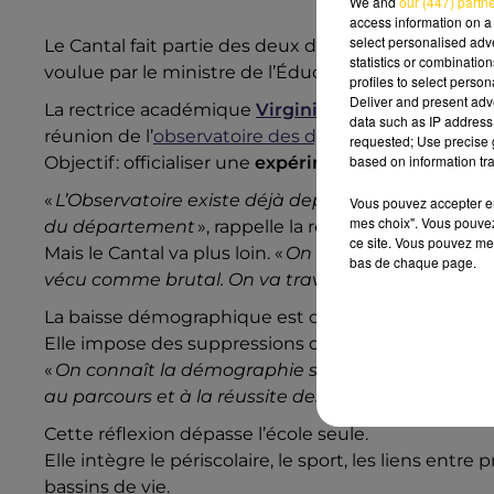
We and
our (447) partn
access information on a 
select personalised ad
Le Cantal fait partie des deux départements d’A
statistics or combinatio
voulue par le ministre de l’Éducation nationale, av
profiles to select person
Deliver and present adv
La rectrice académique
Virginie Dupont
était en 
data such as IP address 
réunion de l’
observatoire des dynamiques rurales et 
requested; Use precise g
based on information tra
Objectif : officialiser une
expérimentation
pour antic
«
L’Observatoire existe déjà depuis plusieurs année
Vous pouvez accepter en 
mes choix". Vous pouvez
du département
», rappelle la rectrice.
ce site. Vous pouvez met
Mais le Cantal va plus loin. «
On ne sera plus unique
bas de chaque page.
vécu comme brutal. On va travailler sur plusieurs 
La baisse démographique est connue à l’avance.
Elle impose des suppressions de postes, mais la 
«
On connaît la démographie sur dix ans. L’idée est
au parcours et à la réussite des élèves
», insiste Vi
Cette réflexion dépasse l’école seule.
Elle intègre le périscolaire, le sport, les liens entre
bassins de vie.