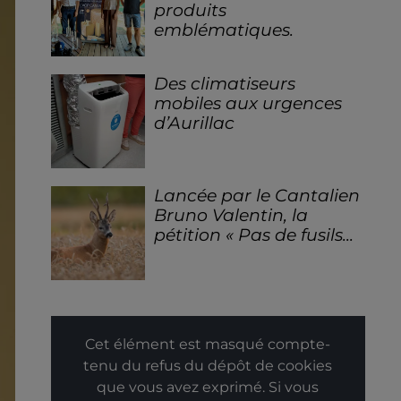
produits
emblématiques.
Des climatiseurs
mobiles aux urgences
d’Aurillac
Lancée par le Cantalien
Bruno Valentin, la
pétition « Pas de fusils...
Cet élément est masqué compte-
tenu du refus du dépôt de cookies
que vous avez exprimé. Si vous