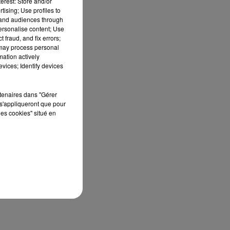
erest: Store and/or
tising; Use profiles to
tand audiences through
personalise content; Use
 fraud, and fix errors;
 may process personal
ne
mation actively
vices; Identify devices
rtenaires dans "Gérer
s'appliqueront que pour
les cookies" situé en
se