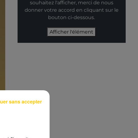
souhaitez l'afficher, merci de nous
donner votre accord en cliquant sur le
bouton ci-dessous.
Afficher l'élément
uer sans accepter