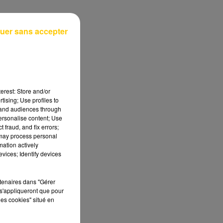
uer sans accepter
e
erest: Store and/or
tising; Use profiles to
tand audiences through
personalise content; Use
res
 fraud, and fix errors;
 may process personal
mation actively
vices; Identify devices
rtenaires dans "Gérer
s'appliqueront que pour
les cookies" situé en