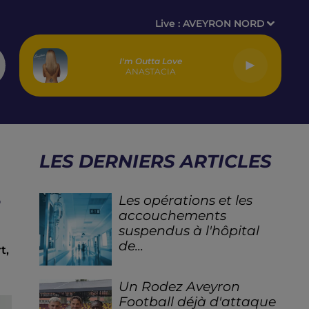
Live :
AVEYRON NORD
I'm Outta Love
ANASTACIA
LES DERNIERS ARTICLES
Les opérations et les
?
accouchements
suspendus à l'hôpital
de...
t,
Un Rodez Aveyron
Football déjà d'attaque