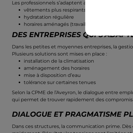
Les professionnels s’adaptent autrement :
vêtements plus respirants
hydratation régulière
horaires aménagés (travail plus tôt le matin)
DES ENTREPRISES QUI S’ADAPT
Dans les petites et moyennes entreprises, la gestio
Plusieurs solutions sont mises en place :
installation de la climatisation
aménagement des horaires
mise à disposition d’eau
tolérance sur certaines tenues
Selon la CPME de l’Aveyron, le dialogue entre emplo
qui permet de trouver rapidement des compromis
DIALOGUE ET PRAGMATISME PL
Dans ces structures, la communication prime. Dès