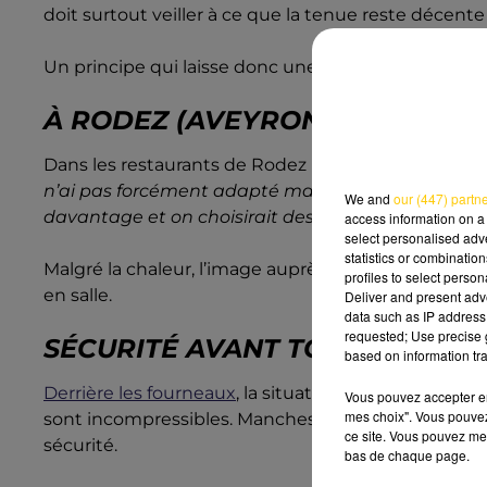
doit surtout veiller à ce que la tenue reste décente 
Un principe qui laisse donc une certaine marge d’
À RODEZ (AVEYRON), LA CLIMA
Dans les restaurants de Rodez (Aveyron), la tenue 
n’ai pas forcément adapté ma tenue
", explique un 
We and
our (447) partn
davantage et on choisirait des vêtements plus lé
access information on a 
select personalised ad
statistics or combinatio
Malgré la chaleur, l’image auprès des clients reste 
profiles to select person
en salle.
Deliver and present adv
data such as IP address 
requested; Use precise g
SÉCURITÉ AVANT TOUT EN CUIS
based on information tra
Derrière les fourneaux
, la situation est différente.
Vous pouvez accepter en 
mes choix". Vous pouvez
sont incompressibles. Manches longues et chaussur
ce site. Vous pouvez met
sécurité.
bas de chaque page.