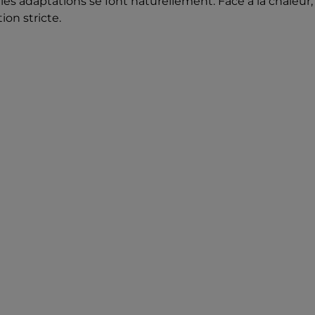
 les adaptations se font naturellement. Face à la chaleur, 
on stricte.