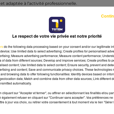
et adaptée à l’activité professionnelle.
Contin
adaptation… mais sous conditions.
TISATION GUIDE LES CHOIX
Le respect de votre vie privée est notre priorité
de travail dépend surtout de la température ambiante. "
J
salarié. "
Mais sans
climatisation
, on souffrirait
ers
do the following data processing based on your consent and/or our legitimate int
gers
".
device; Use limited data to select advertising; Create profiles for personalised adver
vertising; Measure advertising performance; Measure content performance; Unders
ns of data from different sources; Develop and improve services; Create profiles to 
un critère important, ce qui limite les écarts vestimentai
alised content; Use limited data to select content; Ensure security, prevent and detect
ertising and content; Save and communicate privacy choices. These technologies
and browsing data to offer following functionalities: Identify devices based on infor
eolocation data; Match and combine data from other data sources; Link different de
INE
nsmitted automatically.
 La chaleur est encore plus intense, mais certaines règles
cliquant sur "Accepter et fermer", ou affiner en sélectionnant les finalités et/ou pa
 également refuser en cliquant sur "Continuer sans accepter". Vos préférences ne 
es fermées restent obligatoires pour des raisons de
tre à jour vos choix, ou retirer votre consentement à tout moment via le lien "Gérer 