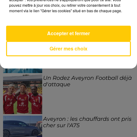
pouvez mettre à jour vos choix, ou retirer votre consentement à tout
moment via le lien "Gérer les cookies" situé en bas de chaque page.
LES DERNIERS ARTICLES
Accepter et fermer
Les opérations et les
accouchements suspendus à
Gérer mes choix
l'hôpital de...
Un Rodez Aveyron Football déjà
d'attaque
Aveyron : les chauffards ont pris
cher sur l'A75