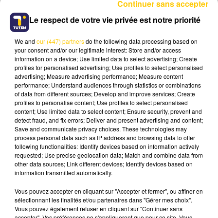
Continuer sans accepter
Près de 30.000 clients sont actuellement concernés
Le respect de votre vie privée est notre priorité
par des interruptions de service selon
l'opérateur
.
DES CÂBLES ENDOMMAGÉS ET DES
We and
our (447) partners
do the following data processing based on
RELAIS HORS TENSION
your consent and/or our legitimate interest: Store and/or access
information on a device; Use limited data to select advertising; Create
Dans un communiqué, Orange explique que les
profiles for personalised advertising; Use profiles to select personalised
dégâts sont principalement liés à des chutes de
advertising; Measure advertising performance; Measure content
performance; Understand audiences through statistics or combinations
branches d’arbres qui ont endommagé des câbles de
of data from different sources; Develop and improve services; Create
fibre optique, notamment dans le nord du
profiles to personalise content; Use profiles to select personalised
département. Plusieurs relais de téléphonie mobile
content; Use limited data to select content; Ensure security, prevent and
detect fraud, and fix errors; Deliver and present advertising and content;
sont également affectés par des problèmes
Save and communicate privacy choices. These technologies may
d’alimentation électrique.
process personal data such as IP address and browsing data to offer
ORANGE ET ENEDIS EN COORDINATION
following functionalities: Identify devices based on information actively
requested; Use precise geolocation data; Match and combine data from
"
Les équipes d’Orange sont pleinement mobilisées
other data sources; Link different devices; Identify devices based on
information transmitted automatically.
pour rétablir les services dans les meilleurs délais
",
en coordination avec Enedis. L’opérateur assure que
Vous pouvez accepter en cliquant sur "Accepter et fermer", ou affiner en
tout est mis en œuvre pour limiter la durée
sélectionnant les finalités et/ou partenaires dans "Gérer mes choix".
Vous pouvez également refuser en cliquant sur "Continuer sans
d’indisponibilité.
accepter". Vos préférences ne s'appliqueront que pour ce site. Vous