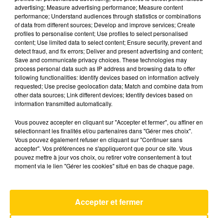
advertising; Measure advertising performance; Measure content
performance; Understand audiences through statistics or combinations
of data from different sources; Develop and improve services; Create
« IL SE MARRAIT UN PEU » … BERNARD
profiles to personalise content; Use profiles to select personalised
CHARLES SUR LIONEL JOSPIN
content; Use limited data to select content; Ensure security, prevent and
detect fraud, and fix errors; Deliver and present advertising and content;
Save and communicate privacy choices. These technologies may
process personal data such as IP address and browsing data to offer
following functionalities: Identify devices based on information actively
requested; Use precise geolocation data; Match and combine data from
7
8
9
10
11
12
13
other data sources; Link different devices; Identify devices based on
information transmitted automatically.
Vous pouvez accepter en cliquant sur "Accepter et fermer", ou affiner en
sélectionnant les finalités et/ou partenaires dans "Gérer mes choix".
Vous pouvez également refuser en cliquant sur "Continuer sans
accepter". Vos préférences ne s'appliqueront que pour ce site. Vous
pouvez mettre à jour vos choix, ou retirer votre consentement à tout
moment via le lien "Gérer les cookies" situé en bas de chaque page.
Accepter et fermer
LE FIL ACTU