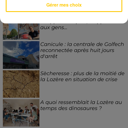
Voir plus
Gérer mes choix
Montauban : « Ce mur ne
m’appartient plus, il appartient
aux gens...
Canicule : la centrale de Golfech
reconnectée après huit jours
d'arrêt
Sècheresse : plus de la moitié de
la Lozère en situation de crise
A quoi ressemblait la Lozère au
temps des dinosaures ?