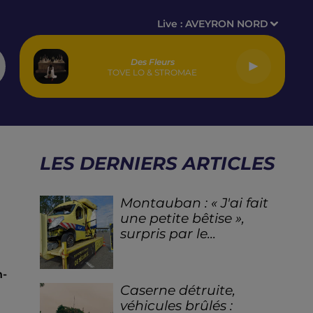
Live :
AVEYRON NORD
Des Fleurs
TOVE LO & STROMAE
LES DERNIERS ARTICLES
Montauban : « J'ai fait
une petite bêtise »,
surpris par le...
n-
Caserne détruite,
véhicules brûlés :