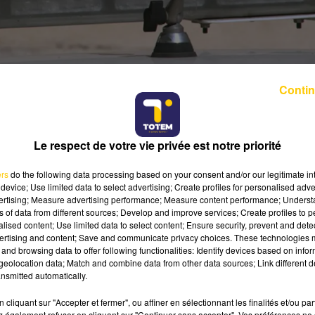
Contin
Le respect de votre vie privée est notre priorité
ers
do the following data processing based on your consent and/or our legitimate int
device; Use limited data to select advertising; Create profiles for personalised adver
vertising; Measure advertising performance; Measure content performance; Unders
ns of data from different sources; Develop and improve services; Create profiles to 
tervenir
dimanche 4 mai au cours de la soirée dans un
alised content; Use limited data to select content; Ensure security, prevent and detect
 cas de violence intrafamiliale.
Selon les enquêteurs, 
ertising and content; Save and communicate privacy choices. These technologies
n serait violemment pris à sa compagne âgée de 28 ans
and browsing data to offer following functionalities: Identify devices based on infor
eolocation data; Match and combine data from other data sources; Link different de
de son élevage de coqs d'ornement
.
nsmitted automatically.
N PARTIE RASÉ
cliquant sur "Accepter et fermer", ou affiner en sélectionnant les finalités et/ou pa
 également refuser en cliquant sur "Continuer sans accepter". Vos préférences ne 