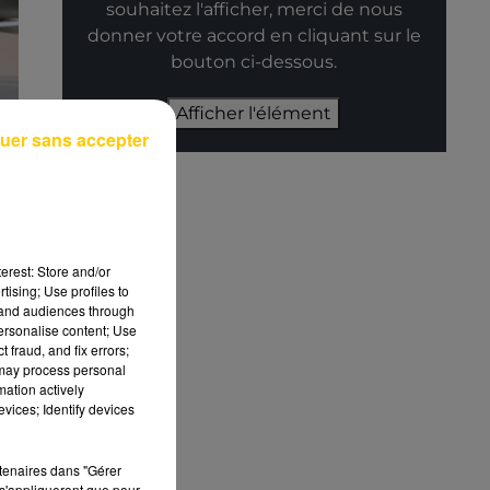
souhaitez l'afficher, merci de nous
donner votre accord en cliquant sur le
bouton ci-dessous.
Afficher l'élément
uer sans accepter
erest: Store and/or
tising; Use profiles to
tand audiences through
personalise content; Use
 fraud, and fix errors;
le
 may process personal
mation actively
vices; Identify devices
rtenaires dans "Gérer
s'appliqueront que pour