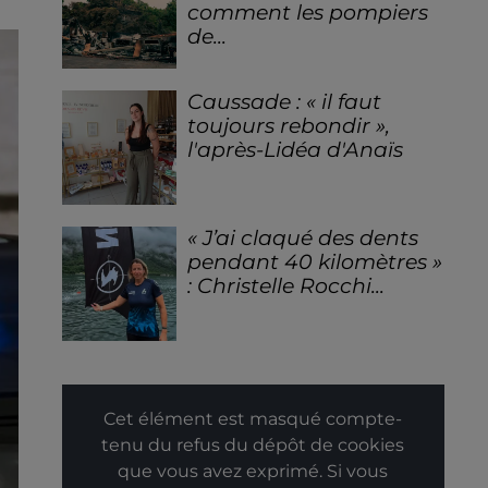
comment les pompiers
de...
Caussade : « il faut
toujours rebondir »,
l'après-Lidéa d'Anaïs
« J’ai claqué des dents
pendant 40 kilomètres »
: Christelle Rocchi...
Cet élément est masqué compte-
tenu du refus du dépôt de cookies
que vous avez exprimé. Si vous