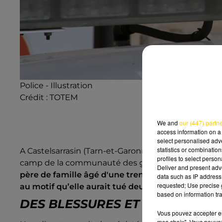
Police - Illustration
Crédit :
TOTEM
We and
our (447) partn
access information on a 
select personalised ad
statistics or combinatio
A Castelsarrasin (Tarn-et-Garonne),
la police a dû in
profiles to select person
camp de la communauté des gens du voyage pour un
Deliver and present adv
père de famille âgé d'une trentaine d'années s'e
data such as IP address 
requested; Use precise g
au motif qu’elle aurait tué deux poussins issus 
based on information tra
DES BLESSURES ET LE CRÂNE E
Vous pouvez accepter en 
mes choix". Vous pouvez