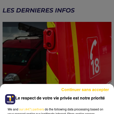
LES DERNIERES INFOS
Continuer sans accepter
Le respect de votre vie privée est notre priorité
UN CAMION CHUTE DE 20 MÈTRES AVEC
We and
our (447) partners
do the following data processing based on
your consent and/or our legitimate interest: Store and/or access