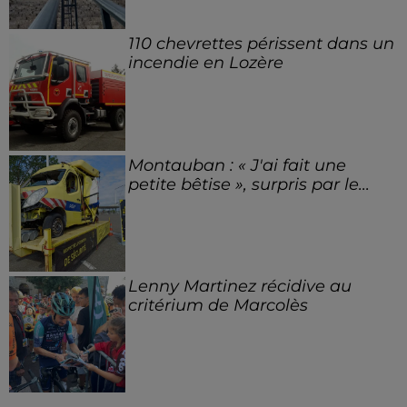
110 chevrettes périssent dans un
incendie en Lozère
Montauban : « J'ai fait une
petite bêtise », surpris par le...
Lenny Martinez récidive au
critérium de Marcolès