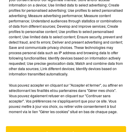
170 BREBIS À BORD
information on a device; Use limited data to select advertising; Create
profiles for personalised advertising; Use profiles to select personalised
advertising; Measure advertising performance; Measure content
performance; Understand audiences through statistics or combinations
of data from different sources; Develop and improve services; Create
profiles to personalise content; Use profiles to select personalised
content; Use limited data to select content; Ensure security, prevent and
detect fraud, and fix errors; Deliver and present advertising and content;
Save and communicate privacy choices. These technologies may
process personal data such as IP address and browsing data to offer
following functionalities: Identify devices based on information actively
requested; Use precise geolocation data; Match and combine data from
other data sources; Link different devices; Identify devices based on
information transmitted automatically.
Vous pouvez accepter en cliquant sur "Accepter et fermer", ou affiner en
sélectionnant les finalités et/ou partenaires dans "Gérer mes choix".
Vous pouvez également refuser en cliquant sur "Continuer sans
accepter". Vos préférences ne s'appliqueront que pour ce site. Vous
pouvez mettre à jour vos choix, ou retirer votre consentement à tout
110 CHEVRETTES PÉRISSENT DANS UN
moment via le lien "Gérer les cookies" situé en bas de chaque page.
INCENDIE EN LOZÈRE