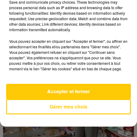
Save and communicate privacy choices. These technologies may
se poursuivent régulièrement sur l’ensemble du
process personal data such as IP address and browsing data to offer
réseau routier départemental, notamment sur les
following functionalities: Identify devices based on information actively
axes secondaires et les routes très fréquentées.
requested; Use precise geolocation data; Match and combine data from
other data sources; Link different devices; Identify devices based on
information transmitted automatically.
LES DERNIERES INFOS
Vous pouvez accepter en cliquant sur "Accepter et fermer", ou affiner en
sélectionnant les finalités et/ou partenaires dans "Gérer mes choix".
Vous pouvez également refuser en cliquant sur "Continuer sans
accepter". Vos préférences ne s'appliqueront que pour ce site. Vous
pouvez mettre à jour vos choix, ou retirer votre consentement à tout
moment via le lien "Gérer les cookies" situé en bas de chaque page.
Accepter et fermer
Gérer mes choix