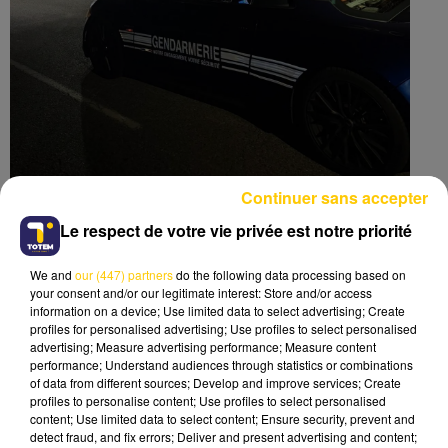
Continuer sans accepter
Le respect de votre vie privée est notre priorité
Un second grand excès a aussi été relevé sur la
départementale D813, à hauteur de Lamagistère
We and
our (447) partners
do the following data processing based on
(Tarn-et-Garonne).
Un automobiliste au volant d’une
your consent and/or our legitimate interest: Store and/or access
information on a device; Use limited data to select advertising; Create
Audi A4 a été contrôlé à 176 km/h au lieu des 80
profiles for personalised advertising; Use profiles to select personalised
km/h autorisés par les motocyclistes de la brigade
advertising; Measure advertising performance; Measure content
motorisée de Moissac (Tarn-et-Garonne)
. Les
performance; Understand audiences through statistics or combinations
of data from different sources; Develop and improve services; Create
gendarmes rappellent que la vitesse excessive
profiles to personalise content; Use profiles to select personalised
augmente considérablement les risques d’accident
content; Use limited data to select content; Ensure security, prevent and
et la gravité des blessures. Les opérations de contrôle
detect fraud, and fix errors; Deliver and present advertising and content;