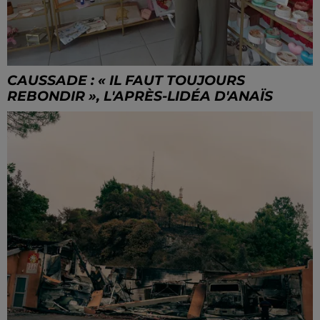
CAUSSADE : « IL FAUT TOUJOURS
REBONDIR », L'APRÈS-LIDÉA D'ANAÏS