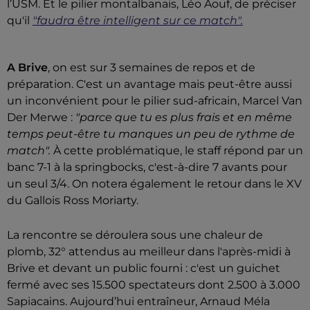
l’USM. Et le pilier montalbanais, Léo Aouf, de préciser
qu'il
"faudra être intelligent sur ce match".
A Brive
, on est sur 3 semaines de repos et de
préparation. C'est un avantage mais peut-être aussi
un inconvénient pour le pilier sud-africain, Marcel Van
Der Merwe :
"parce que tu es plus frais et en même
temps peut-être tu manques un peu de rythme de
match".
À cette problématique, le staff répond par un
banc 7-1 à la springbocks, c'est-à-dire 7 avants pour
un seul 3/4. On notera également le retour dans le XV
du Gallois Ross Moriarty.
La rencontre se déroulera sous une chaleur de
plomb, 32° attendus au meilleur dans l'après-midi à
Brive et devant un public fourni : c'est un guichet
fermé avec ses 15.500 spectateurs dont 2.500 à 3.000
Sapiacains. Aujourd’hui entraîneur, Arnaud Méla