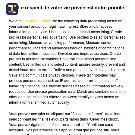
Le respect de votre vie privée est notre priorité
We and
our (447) partners
do the following data processing based on
your consent and/or our legitimate interest: Store and/or access
information on a device; Use limited data to select advertising; Create
profiles for personalised advertising; Use profiles to select personalised
advertising; Measure advertising performance; Measure content
Fumigènes et portes-voix au programme de l'avant-
performance; Understand audiences through statistics or combinations
soirée de la demi-finale à Brive contre Montauban
of data from different sources; Develop and improve services; Create
Crédit :
Stéphane Jacquemin © 2025 Totem
profiles to personalise content; Use profiles to select personalised
content; Use limited data to select content; Ensure security, prevent and
detect fraud, and fix errors; Deliver and present advertising and content;
LES DERNIERES INFOS
Save and communicate privacy choices. These technologies may
process personal data such as IP address and browsing data to offer
following functionalities: Identify devices based on information actively
requested; Use precise geolocation data; Match and combine data from
other data sources; Link different devices; Identify devices based on
information transmitted automatically.
Vous pouvez accepter en cliquant sur "Accepter et fermer", ou affiner en
sélectionnant les finalités et/ou partenaires dans "Gérer mes choix".
Vous pouvez également refuser en cliquant sur "Continuer sans
accepter". Vos préférences ne s'appliqueront que pour ce site. Vous