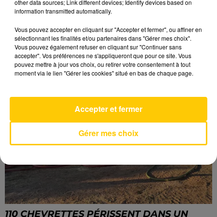
other data sources; Link different devices; Identify devices based on
information transmitted automatically.
LES DERNIERES INFOS
Vous pouvez accepter en cliquant sur "Accepter et fermer", ou affiner en
sélectionnant les finalités et/ou partenaires dans "Gérer mes choix".
Vous pouvez également refuser en cliquant sur "Continuer sans
accepter". Vos préférences ne s'appliqueront que pour ce site. Vous
pouvez mettre à jour vos choix, ou retirer votre consentement à tout
moment via le lien "Gérer les cookies" situé en bas de chaque page.
Accepter et fermer
Gérer mes choix
110 CHEVRETTES PÉRISSENT DANS UN