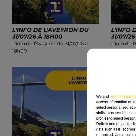
L'INFO DE L'AVEYRON DU
L'INFO 
31/07/26 À 18H00
31/07/26
L'info de l'Aveyron du 31/07/26 à
L'info de 
18h00
12h30
We and
our (447) partn
access information on a 
select personalised ad
statistics or combinatio
profiles to select person
Deliver and present adv
data such as IP address 
requested; Use precise g