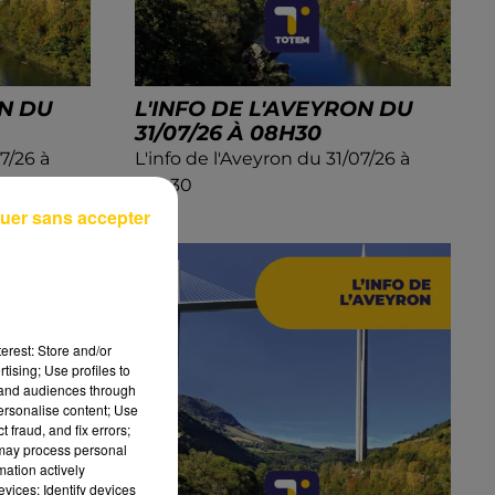
ON DU
L'INFO DE L'AVEYRON DU
31/07/26 À 08H30
7/26 à
L'info de l'Aveyron du 31/07/26 à
08h30
uer sans accepter
erest: Store and/or
tising; Use profiles to
tand audiences through
personalise content; Use
 fraud, and fix errors;
 may process personal
mation actively
vices; Identify devices