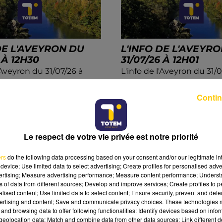
DE L'AVEYRON DU
L'INFO DE L'AVEYR
 À 12H30
31/07/26 À 12H01
l'Aveyron du 31/07/26 à
L'info de l'Aveyron du 31/0
12h01
Contin
Le respect de votre vie privée est notre priorité
ers
do the following data processing based on your consent and/or our legitimate int
device; Use limited data to select advertising; Create profiles for personalised adver
vertising; Measure advertising performance; Measure content performance; Unders
ns of data from different sources; Develop and improve services; Create profiles to 
alised content; Use limited data to select content; Ensure security, prevent and detect
ertising and content; Save and communicate privacy choices. These technologies
and browsing data to offer following functionalities: Identify devices based on infor
eolocation data; Match and combine data from other data sources; Link different de