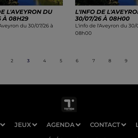
DE L'AVEYRON DU
L'INFO DE L'AVEYR
6 À 08H29
30/07/26 À 08H00
l'Aveyron du 30/07/26 à
L'info de l'Aveyron du 30/
08h00
2
3
4
5
6
7
8
9
JEUX
AGENDA
CONTACT