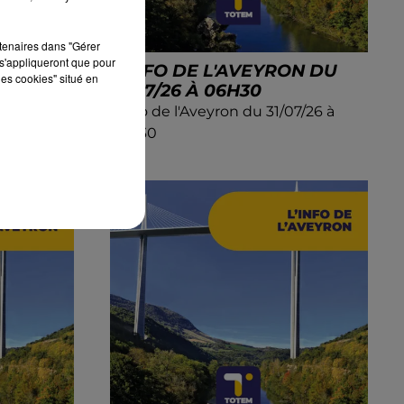
rtenaires dans "Gérer
s'appliqueront que pour
ON DU
L'INFO DE L'AVEYRON DU
les cookies" situé en
31/07/26 À 06H30
7/26 à
L'info de l'Aveyron du 31/07/26 à
06h30