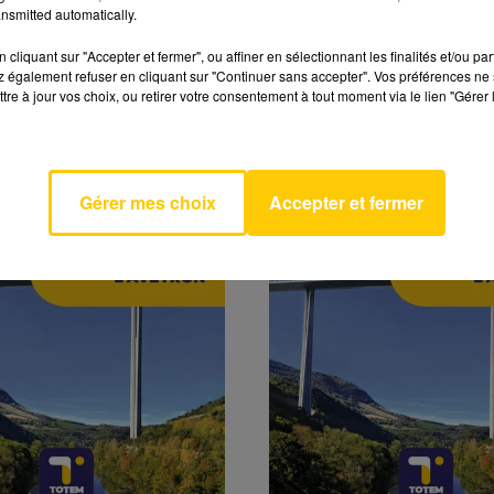
nsmitted automatically.
cliquant sur "Accepter et fermer", ou affiner en sélectionnant les finalités et/ou pa
 également refuser en cliquant sur "Continuer sans accepter". Vos préférences ne 
DE L'AVEYRON DU
L'INFO DE L'AVEYR
tre à jour vos choix, ou retirer votre consentement à tout moment via le lien "Gérer 
6 À 07H29
31/07/26 À 07H00
l'Aveyron du 31/07/26 à
L'info de l'Aveyron du 31/0
07h00
Gérer mes choix
Accepter et fermer