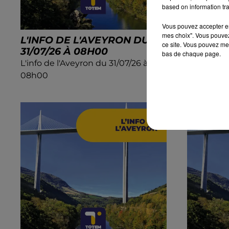
based on information tra
Vous pouvez accepter en 
mes choix". Vous pouvez
L'INFO DE L'AVEYRON DU
L'INFO 
ce site. Vous pouvez met
31/07/26 À 08H00
31/07/2
bas de chaque page.
L'info de l'Aveyron du 31/07/26 à
L'info de 
08h00
07h29