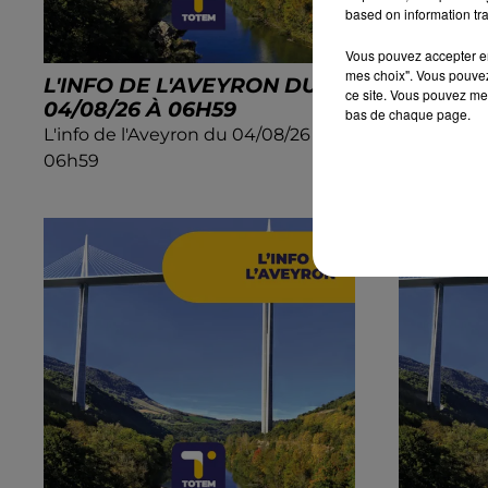
based on information tra
Vous pouvez accepter en 
mes choix". Vous pouvez
L'INFO DE L'AVEYRON DU
L'INFO 
ce site. Vous pouvez met
04/08/26 À 06H59
04/08/2
bas de chaque page.
L'info de l'Aveyron du 04/08/26 à
L'info de 
06h59
06h29