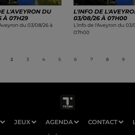
DE L'AVEYRON DU
L'INFO DE L'AVEYR
6 À 07H29
03/08/26 À 07H00
l'Aveyron du 03/08/26 à
L'info de l'Aveyron du 03/
07h00
2
3
4
5
6
7
8
9
JEUX
AGENDA
CONTACT