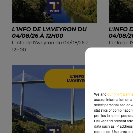
L'INFO DE L'AVEYRON DU
L'INFO 
04/08/26 À 12H00
04/08/2
L'info de l'Aveyron du 04/08/26 à
L'info de 
12h00
08h29
We and
our (447) partn
access information on a 
select personalised ad
statistics or combinatio
profiles to select person
Deliver and present adv
data such as IP address 
requested; Use precise g