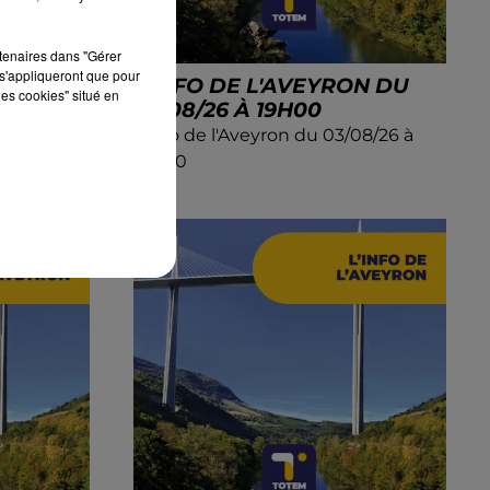
rtenaires dans "Gérer
s'appliqueront que pour
ON DU
L'INFO DE L'AVEYRON DU
les cookies" situé en
03/08/26 À 19H00
08/26 à
L'info de l'Aveyron du 03/08/26 à
19h00