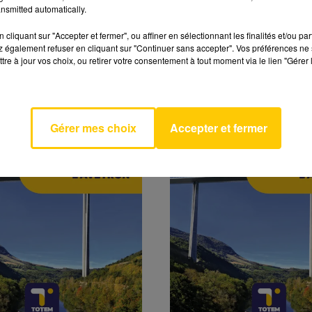
nsmitted automatically.
cliquant sur "Accepter et fermer", ou affiner en sélectionnant les finalités et/ou pa
 également refuser en cliquant sur "Continuer sans accepter". Vos préférences ne 
DE L'AVEYRON DU
L'INFO DE L'AVEYR
tre à jour vos choix, ou retirer votre consentement à tout moment via le lien "Gérer 
6 À 06H29
04/08/26 À 06H00
l'Aveyron du 04/08/26 à
L'info de l'Aveyron du 04/
06h00
Gérer mes choix
Accepter et fermer