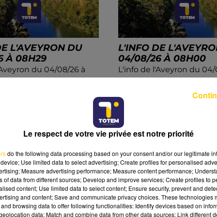
DE L'AVEYRON DU
L'INFO DE L'AVEYR
6 À 08H29
04/08/26 À 08H00
l'Aveyron du 04/08/26 à
L'info de l'Aveyron du 04/
08h00
Contin
Le respect de votre vie privée est notre priorité
ers
do the following data processing based on your consent and/or our legitimate int
device; Use limited data to select advertising; Create profiles for personalised adver
vertising; Measure advertising performance; Measure content performance; Unders
ns of data from different sources; Develop and improve services; Create profiles to 
alised content; Use limited data to select content; Ensure security, prevent and detect
ertising and content; Save and communicate privacy choices. These technologies
and browsing data to offer following functionalities: Identify devices based on infor
eolocation data; Match and combine data from other data sources; Link different de