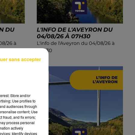
ON DU
L'INFO DE L'AVEYRON DU
04/08/26 À 07H30
08/26 à
L'info de l'Aveyron du 04/08/26 à
07h30
uer sans accepter
erest: Store and/or
tising; Use profiles to
tand audiences through
personalise content; Use
 fraud, and fix errors;
 may process personal
mation actively
vices; Identify devices