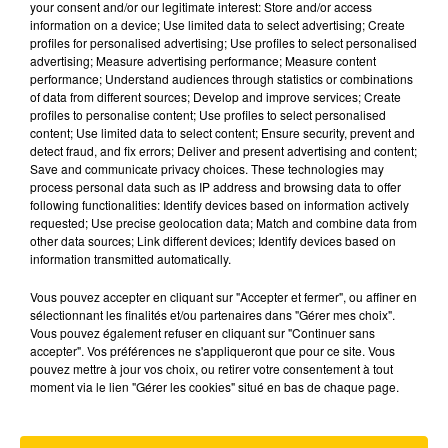
your consent and/or our legitimate interest: Store and/or access
information on a device; Use limited data to select advertising; Create
profiles for personalised advertising; Use profiles to select personalised
advertising; Measure advertising performance; Measure content
performance; Understand audiences through statistics or combinations
of data from different sources; Develop and improve services; Create
profiles to personalise content; Use profiles to select personalised
content; Use limited data to select content; Ensure security, prevent and
detect fraud, and fix errors; Deliver and present advertising and content;
GAGNEZ VOTRE SÉJOUR 2 JOURS ET 2
Save and communicate privacy choices. These technologies may
NUITS AU FUTUROSCOPE !
process personal data such as IP address and browsing data to offer
following functionalities: Identify devices based on information actively
requested; Use precise geolocation data; Match and combine data from
other data sources; Link different devices; Identify devices based on
information transmitted automatically.
Vous pouvez accepter en cliquant sur "Accepter et fermer", ou affiner en
sélectionnant les finalités et/ou partenaires dans "Gérer mes choix".
Vous pouvez également refuser en cliquant sur "Continuer sans
accepter". Vos préférences ne s'appliqueront que pour ce site. Vous
pouvez mettre à jour vos choix, ou retirer votre consentement à tout
moment via le lien "Gérer les cookies" situé en bas de chaque page.