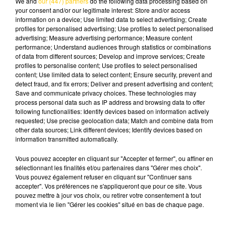
We and
our (447) partners
do the following data processing based on
your consent and/or our legitimate interest: Store and/or access
dans l'hôtel voisin en attendant que le périmètre soit
information on a device; Use limited data to select advertising; Create
levé, les véhicules étant toujours bloqués sur le
profiles for personalised advertising; Use profiles to select personalised
parking.
advertising; Measure advertising performance; Measure content
performance; Understand audiences through statistics or combinations
of data from different sources; Develop and improve services; Create
profiles to personalise content; Use profiles to select personalised
content; Use limited data to select content; Ensure security, prevent and
detect fraud, and fix errors; Deliver and present advertising and content;
Save and communicate privacy choices. These technologies may
process personal data such as IP address and browsing data to offer
following functionalities: Identify devices based on information actively
requested; Use precise geolocation data; Match and combine data from
other data sources; Link different devices; Identify devices based on
information transmitted automatically.
Vous pouvez accepter en cliquant sur "Accepter et fermer", ou affiner en
sélectionnant les finalités et/ou partenaires dans "Gérer mes choix".
Vous pouvez également refuser en cliquant sur "Continuer sans
accepter". Vos préférences ne s'appliqueront que pour ce site. Vous
pouvez mettre à jour vos choix, ou retirer votre consentement à tout
moment via le lien "Gérer les cookies" situé en bas de chaque page.