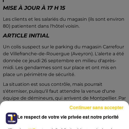
MISE À JOUR À 17 H 15
Les clients et les salariés du magasin (ils sont environ
80) patientent dans l'hôtel voisin.
ARTICLE INITIAL
Un colis suspect sur le parking du magasin Carrefour
de Villefranche-de-Rouergue (Aveyron). L'alerte a été
donnée ce jeudi 26 septembre en milieu d'après-
midi. Les gendarmes sont sur place et ont mis en
place un périmètre de sécurité.
La situation est sous contrôle, mais pourrait
s'éterniser, puisqu'il faut attendre la venue d'une
équipe de démineurs, qui arrivent de Montpellier. Par
la route, puisque la météo les empêche de venir par
Continuer sans accepter
les airs...
Le respect de votre vie privée est notre priorité
Les clients et le personnel du magasin ont
rapidement été évacués. Certains ont trouvé refuge