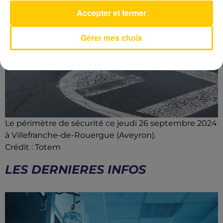
Accepter et fermer
Gérer mes choix
Le périmètre de sécurité ce jeudi 26 septembre 2024
à Villefranche-de-Rouergue (Aveyron).
Crédit :
Totem
LES DERNIERES INFOS