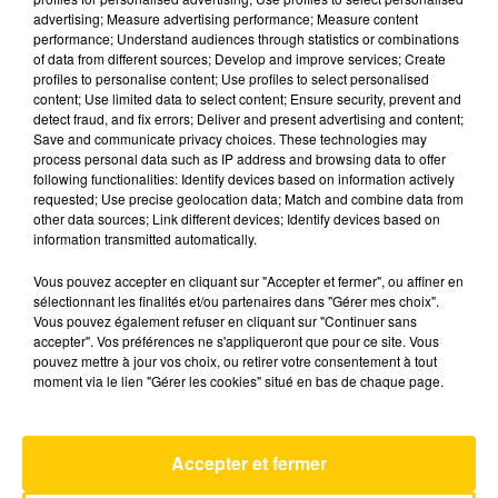
advertising; Measure advertising performance; Measure content
performance; Understand audiences through statistics or combinations
Cet élément est masqué compte-tenu du refus
of data from different sources; Develop and improve services; Create
du dépôt de cookies que vous avez exprimé. Si
profiles to personalise content; Use profiles to select personalised
content; Use limited data to select content; Ensure security, prevent and
vous souhaitez l'afficher, merci de nous donner
detect fraud, and fix errors; Deliver and present advertising and content;
votre accord en cliquant sur le bouton ci-
Save and communicate privacy choices. These technologies may
dessous.
process personal data such as IP address and browsing data to offer
following functionalities: Identify devices based on information actively
requested; Use precise geolocation data; Match and combine data from
Afficher l'élément
other data sources; Link different devices; Identify devices based on
information transmitted automatically.
LES DERNIERS ARTICLES
Vous pouvez accepter en cliquant sur "Accepter et fermer", ou affiner en
sélectionnant les finalités et/ou partenaires dans "Gérer mes choix".
Un épisode de pollution aux
Vous pouvez également refuser en cliquant sur "Continuer sans
accepter". Vos préférences ne s'appliqueront que pour ce site. Vous
particules fines court, intense
pouvez mettre à jour vos choix, ou retirer votre consentement à tout
et...
moment via le lien "Gérer les cookies" situé en bas de chaque page.
Accepter et fermer
Nouvelles menaces sur le Maire
d’Alès Christophe Rivenq...