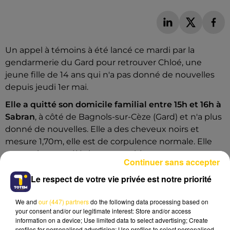
Un appel à témoins à été lancé ce mardi par la
gendarmerie du Gard pour retrouver Chloé, une
jeune fille de 14 ans qui n'a pas donné de nouvelles
depuis jeudi 1er mai.
Elle a quitté son domicile familial entre 15h et 16h à
Sabran
, à côté de Bagnols-sur-Cèze (Gard) et n'a plus
donné de nouvelles. Elle a des cheveux noirs et
mesure 1,70m, elle est de corpulence normale. Elle
est partie sans téléphone portable.
Continuer sans accepter
Toute personne qui l'aurait aperçue ou qui aurait des
Le respect de votre vie privée est notre priorité
informations la concernant est invitée à appeler le 17
ou la gendarmerie 04 66 38 67 20 ou 21.
We and
our (447) partners
do the following data processing based on
your consent and/or our legitimate interest: Store and/or access
information on a device; Use limited data to select advertising; Create
profiles for personalised advertising; Use profiles to select personalised