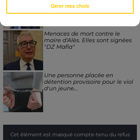
Gérer mes choix
Menaces de mort contre le
maire d'Alès. Elles sont signées
"DZ Mafia"
Une personne placée en
détention provisoire pour le viol
d'un jeune...
Cet élément est masqué compte-tenu du refus