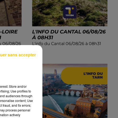
-LOIRE
L'INFO DU CANTAL 06/08/26
1
À 08H31
du 06/08/26
L'info du Cantal 06/08/26 à 08h31
uer sans accepter
erest: Store and/or
tising; Use profiles to
tand audiences through
personalise content; Use
 fraud, and fix errors;
 may process personal
mation actively