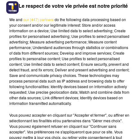
dans l'usinage de précision, qui travaille pour Figeac
Le respect de votre vie privée est notre priorité
Aero notamment. L'entreprise pourra moderniser son
parc de machines pour être plus compétitive et aller
We and
our (447) partners
do the following data processing based on
chercher d'autres marchés.
your consent and/or our legitimate interest: Store and/or access
information on a device; Use limited data to select advertising; Create
L'entreprise
Lavayssière
, à Capdenac-Gare,
profiles for personalised advertising; Use profiles to select personalised
advertising; Measure advertising performance; Measure content
spécialiste de l'aménagement spécifique des
performance; Understand audiences through statistics or combinations
équipements industriels en acier, inox et aluminium.
of data from different sources; Develop and improve services; Create
L'entreprise peut agrandir son site de production et
profiles to personalise content; Use profiles to select personalised
content; Use limited data to select content; Ensure security, prevent and
acquérir de nouvelles machines.
detect fraud, and fix errors; Deliver and present advertising and content;
L'entreprise Point Bâches et Stores, à Rodez, qui
Save and communicate privacy choices. These technologies may
process personal data such as IP address and browsing data to offer
confectionne des toiles sur mesure pour les
following functionalities: Identify devices based on information actively
professionnels et les particuliers, parmi les leaders
requested; Use precise geolocation data; Match and combine data from
français dans le secteur des tissus techniques.
other data sources; Link different devices; Identify devices based on
information transmitted automatically.
L'entreprise veut construire un nouveau bâtiment.
Vous pouvez accepter en cliquant sur "Accepter et fermer", ou affiner en
Enfin, une femme sort du lot. Sophie Piton ne vient
sélectionnant les finalités et/ou partenaires dans "Gérer mes choix".
pas vraiment parler d'industrie, mais de forêt. Elle
Vous pouvez également refuser en cliquant sur "Continuer sans
représente le bureau d'études IFE et le projet du
accepter". Vos préférences ne s'appliqueront que pour ce site. Vous
pouvez mettre à jour vos choix, ou retirer votre consentement à tout
groupement forestier Silva, à Saint-Sernin-sur-Rance.