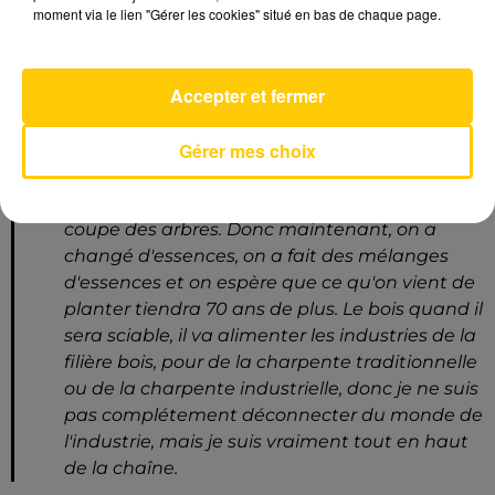
moment via le lien "Gérer les cookies" situé en bas de chaque page.
C'est un projet modeste, 9 hectares, qui était
Accepter et fermer
nécessaire pour le groupement forestier que
j'accompagne, parce que les peuplements
Gérer mes choix
auraient dû durer 30 années de plus, mais à
cause de problèmes sanitaires liés au
réchauffement climatique, on a dû anticiper la
coupe des arbres. Donc maintenant, on a
changé d'essences, on a fait des mélanges
d'essences et on espère que ce qu'on vient de
planter tiendra 70 ans de plus. Le bois quand il
sera sciable, il va alimenter les industries de la
filière bois, pour de la charpente traditionnelle
ou de la charpente industrielle, donc je ne suis
pas complétement déconnecter du monde de
l'industrie, mais je suis vraiment tout en haut
de la chaîne.