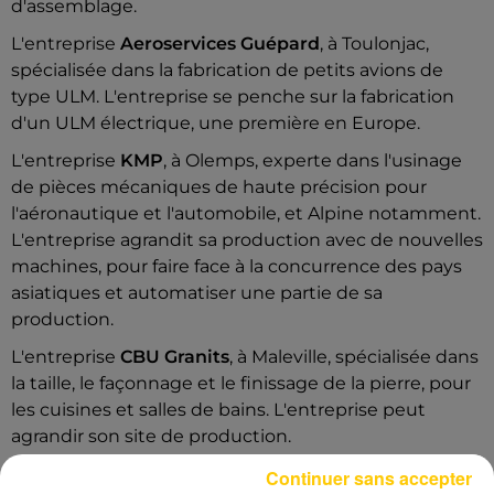
d'assemblage.
L'entreprise
Aeroservices Guépard
, à Toulonjac,
spécialisée dans la fabrication de petits avions de
type ULM. L'entreprise se penche sur la fabrication
d'un ULM électrique, une première en Europe.
L'entreprise
KMP
, à Olemps, experte dans l'usinage
de pièces mécaniques de haute précision pour
l'aéronautique et l'automobile, et Alpine notamment.
L'entreprise agrandit sa production avec de nouvelles
machines, pour faire face à la concurrence des pays
asiatiques et automatiser une partie de sa
production.
L'entreprise
CBU Granits
, à Maleville, spécialisée dans
la taille, le façonnage et le finissage de la pierre, pour
les cuisines et salles de bains. L'entreprise peut
agrandir son site de production.
L'entreprise
MB Usicap
, à Boisse-Penchot, experte
Continuer sans accepter