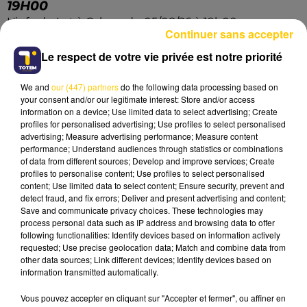
19H00
L'info du Lot à Cahors du 05/08/26 à 19h00
Continuer sans accepter
Le respect de votre vie privée est notre priorité
We and
our (447) partners
do the following data processing based on
your consent and/or our legitimate interest: Store and/or access
information on a device; Use limited data to select advertising; Create
profiles for personalised advertising; Use profiles to select personalised
advertising; Measure advertising performance; Measure content
performance; Understand audiences through statistics or combinations
of data from different sources; Develop and improve services; Create
profiles to personalise content; Use profiles to select personalised
content; Use limited data to select content; Ensure security, prevent and
detect fraud, and fix errors; Deliver and present advertising and content;
Save and communicate privacy choices. These technologies may
process personal data such as IP address and browsing data to offer
following functionalities: Identify devices based on information actively
requested; Use precise geolocation data; Match and combine data from
other data sources; Link different devices; Identify devices based on
information transmitted automatically.
Vous pouvez accepter en cliquant sur "Accepter et fermer", ou affiner en