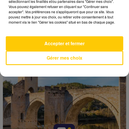
sélectionnant les finalités et/ou partenaires dans "Gérer mes choix".
Vous pouvez également refuser en cliquant sur "Continuer sans
accepter". Vos préférences ne s'appliqueront que pour ce site. Vous
L'INFO DU LOT À CAHORS DU 05/08/26 À
pouvez mettre à jour vos choix, ou retirer votre consentement à tout
18H00
moment via le lien "Gérer les cookies" situé en bas de chaque page.
L'info du Lot à Cahors du 05/08/26 à 18h00
Accepter et fermer
Gérer mes choix