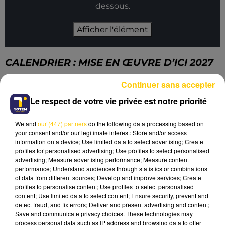
dessous.
Afficher l'élément
CALENDRIER : MISE EN ŒUVRE D’ICI 2027
La région Occitanie espère que la majorité des
Continuer sans accepter
actions sera effective d'ici à 2027 pour améliorer la
Le respect de votre vie privée est notre priorité
régularité des trains sur les axes Toulouse-
Montauban-Rodez.
We and
our (447) partners
do the following data processing based on
your consent and/or our legitimate interest: Store and/or access
À RETENIR 🚂
information on a device; Use limited data to select advertising; Create
profiles for personalised advertising; Use profiles to select personalised
advertising; Measure advertising performance; Measure content
4 M€ de pénalités
infligées à la SNCF en 2025
performance; Understand audiences through statistics or combinations
pour non-respect des objectifs.
of data from different sources; Develop and improve services; Create
Ces pénalités seront
reversées aux abonnés liO
profiles to personalise content; Use profiles to select personalised
content; Use limited data to select content; Ensure security, prevent and
:
detect fraud, and fix errors; Deliver and present advertising and content;
→
1 mois d’abonnement remboursé
dès février
Save and communicate privacy choices. These technologies may
2026 pour tous les abonnés annuels.
process personal data such as IP address and browsing data to offer