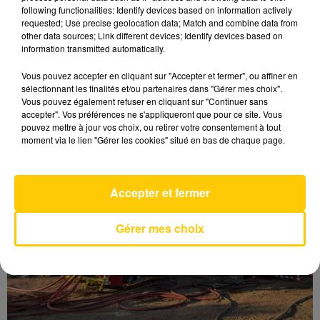
following functionalities: Identify devices based on information actively
→
2 mois remboursés
pour les lignes les plus
requested; Use precise geolocation data; Match and combine data from
dégradées : Toulouse-Rodez, Toulouse-Foix,
other data sources; Link different devices; Identify devices based on
Toulouse-Auch, Toulouse-Tarbes et Toulouse-
information transmitted automatically.
Narbonne.
Vous pouvez accepter en cliquant sur "Accepter et fermer", ou affiner en
sélectionnant les finalités et/ou partenaires dans "Gérer mes choix".
LES DERNIERES INFOS
Vous pouvez également refuser en cliquant sur "Continuer sans
accepter". Vos préférences ne s'appliqueront que pour ce site. Vous
pouvez mettre à jour vos choix, ou retirer votre consentement à tout
moment via le lien "Gérer les cookies" situé en bas de chaque page.
Accepter et fermer
Gérer mes choix