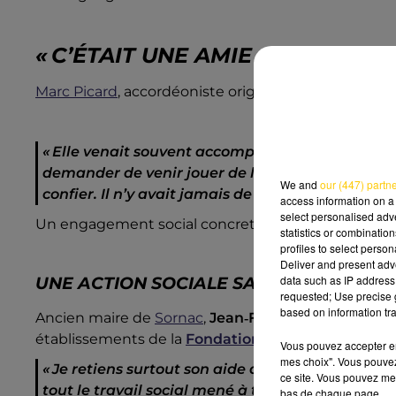
« C’ÉTAIT UNE AMIE »
Marc Picard
, accordéoniste originaire de la commune
« Elle venait souvent accompagner des repas po
demander de venir jouer de l’accordéon »
,
expliq
We and
our (447) partn
confier. Il n’y avait jamais de soucis avec Mada
access information on a 
select personalised ad
Un engagement social concret, au plus près du ter
statistics or combinatio
profiles to select person
Deliver and present adv
data such as IP address 
UNE ACTION SOCIALE SALUÉE UNANIM
requested; Use precise g
based on information tra
Ancien maire de
Sornac
,
Jean
‑
François Loge
a lui 
établissements de la
Fondation Jacques Chirac
pr
Vous pouvez accepter en 
mes choix". Vous pouvez
« Je retiens surtout son aide aux personnes âgé
ce site. Vous pouvez met
tout le travail social mené à travers la Fondati
bas de chaque page.