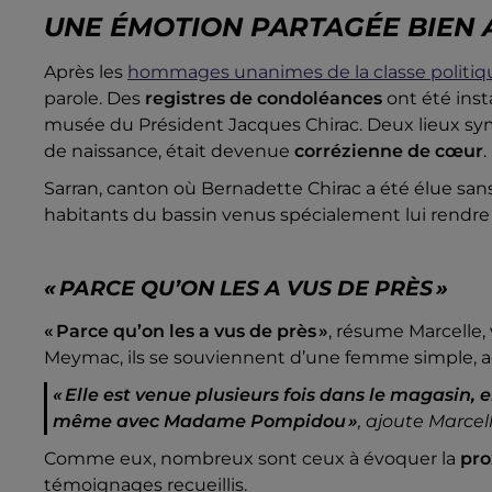
UNE ÉMOTION PARTAGÉE BIEN 
Après les
hommages unanimes de la classe politiq
parole. Des
registres de condoléances
ont été inst
musée du Président Jacques Chirac. Deux lieux sym
de naissance, était devenue
corrézienne de cœur
.
Sarran, canton où Bernadette Chirac a été élue san
habitants du bassin venus spécialement lui rendr
« PARCE QU’ON LES A VUS DE PRÈS »
« Parce qu’on les a vus de près »
, résume Marcelle
Meymac, ils se souviennent d’une femme simple, a
« Elle est venue plusieurs fois dans le magasin, e
même avec Madame Pompidou »
, ajoute Marcell
Comme eux, nombreux sont ceux à évoquer la
pro
témoignages recueillis.