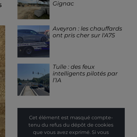
Gignac
5
Aveyron : les chauffards
ont pris cher sur l'A75
Tulle : des feux
intelligents pilotés par
l’IA
Cet élément est masqué compte-
tenu du refus du dépôt de cookies
que vous avez exprimé. Si vous