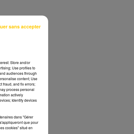
uer sans accepter
se
erest: Store and/or
tising; Use profiles to
tand audiences through
personalise content; Use
 fraud, and fix errors;
 may process personal
mation actively
vices; Identify devices
rtenaires dans "Gérer
s'appliqueront que pour
les cookies" situé en
me