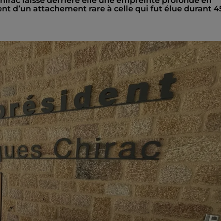
hirac laisse derrière elle une empreinte profonde en
t d’un attachement rare à celle qui fut élue durant 4