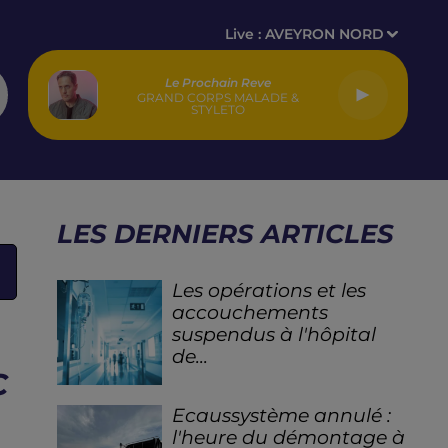
Live :
AVEYRON NORD
Le Prochain Reve
GRAND CORPS MALADE &
STYLETO
LES DERNIERS ARTICLES
Les opérations et les
accouchements
suspendus à l'hôpital
de...
C
Ecaussystème annulé :
l'heure du démontage à