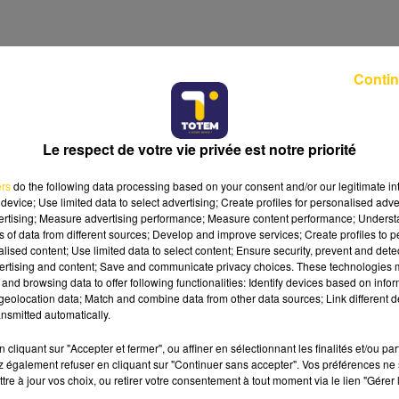
Contin
 de Corrèze, parle d’un lien personnel fort.
Le respect de votre vie privée est notre priorité
ur le troisième âge. Elle me téléphonait pour me
ue-t-il
.
« C’était une amie, quelqu’un à qui on pouvait 
ers
do the following data processing based on your consent and/or our legitimate int
me Chirac »
.
device; Use limited data to select advertising; Create profiles for personalised adver
vertising; Measure advertising performance; Measure content performance; Unders
rain, que beaucoup soulignent aujourd’hui.
ns of data from different sources; Develop and improve services; Create profiles to 
alised content; Use limited data to select content; Ensure security, prevent and detect
ertising and content; Save and communicate privacy choices. These technologies
and browsing data to offer following functionalities: Identify devices based on infor
EMENT
eolocation data; Match and combine data from other data sources; Link different de
nsmitted automatically.
aussi côtoyé les Chirac, notamment à travers les
ésents dans la commune.
cliquant sur "Accepter et fermer", ou affiner en sélectionnant les finalités et/ou pa
 également refuser en cliquant sur "Continuer sans accepter". Vos préférences ne 
es, son passage chaque année en maison de retraite,
tre à jour vos choix, ou retirer votre consentement à tout moment via le lien "Gérer 
on Jacques Chirac »
,
confie-t-il.
« C’était une grande da