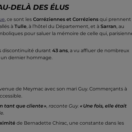
AU-DELÀ DES ÉLUS
ue
, ce sont les
Corréziennes et Corréziens
qui prennent 
allés à
Tulle
, à l’hôtel du Département, et à
Sarran
, au
boliques pour saluer la mémoire de celle qui, parisienn
s discontinuité durant
43 ans
, a vu affluer de nombreux
e un dernier hommage.
, venue de Meymac avec son mari Guy.
Commerçants à
ccessible.
n tant que cliente »
, raconte Guy.
« Une fois, elle était
e.
ximité
de Bernadette Chirac, une constante dans les