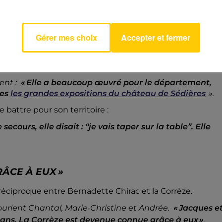
tamment avec les
Pièces Jaunes
»
.
Gérer mes choix
Accepter et fermer
NS L’OMBRE »
 cette image d’une femme engagée et discrète.
ent :
« Elle a beaucoup œuvré pour le département,
tes
les grandes expositions du château de Sédière
s
».
battre pour son territoire :
ours, elle disait : “je vais taper sur la table”. Elle
ÂCE À EUX »
éciproque entre Bernadette Chirac et la Corrèze.
sourient Chantal, Marie
‑
Christine et Andrée.
«
Jacques e
ans. La Corrèze est devenue connue grâce à eux »
.