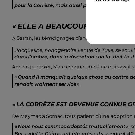
pour la Corrèze, mais aussi pour la France, no
« ELLE A BEAUCOUP ŒUVRÉ DA
À
Sarran, les témoignages d’anonymes confirment
Jacqueline, nonagénaire venue de Tulle, se souvi
dans l’ombre, dans la discrétion ; on lui doit tou
Ancien pompier, Marc évoque une élue qui savait se 
« Quand il manquait quelque chose au centre de sec
rendait vraiment service »
.
« LA CORRÈZE EST DEVENUE CONNUE GR
De Meymac à Sornac, tous parlent d’une adoption r
« Nous nous sommes adoptés mutuellement »
, 
Bernadette Chirac ont été présents pendant 40 