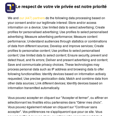
obstinée, volontaire, dévouée, mais surtout
Le respect de votre vie privée est notre priorité
indépendante". Depuis Milhac-d’Auberoche
(Dordogne), il a rappelé "son style, son authenticité,
We and
our (447) partners
do the following data processing based on
parfois sa rugosité, mais toujours son engagement".
your consent and/or our legitimate interest: Store and/or access
information on a device; Use limited data to select advertising; Create
profiles for personalised advertising; Use profiles to select personalised
Sur X, François Hollande souligne son action "au
advertising; Measure advertising performance; Measure content
service de la Corrèze pendant près de quarante ans",
performance; Understand audiences through statistics or combinations
rappelant son mandat de conseillère générale exercé
of data from different sources; Develop and improve services; Create
profiles to personalise content; Use profiles to select personalised
de 1979 à 2015 : "Elle ne lâchait rien pour son canton".
content; Use limited data to select content; Ensure security, prevent and
detect fraud, and fix errors; Deliver and present advertising and content;
UNE ÉLUE ACCESSIBLE ET FIDÈLE À SON
Save and communicate privacy choices. These technologies may
TERRITOIRE
process personal data such as IP address and browsing data to offer
following functionalities: Identify devices based on information actively
requested; Use precise geolocation data; Match and combine data from
Sénateur de la Corrèze, Daniel Chasseing se souvient
other data sources; Link different devices; Identify devices based on
d’une femme "très attachée à son canton", proche
information transmitted automatically.
des habitants, allant jusqu’au porte-à-porte lors de
Vous pouvez accepter en cliquant sur "Accepter et fermer", ou affiner en
ses campagnes. "Elle connaissait toutes les familles",
sélectionnant les finalités et/ou partenaires dans "Gérer mes choix".
témoigne-t-il, évoquant aussi son rôle dans le
Vous pouvez également refuser en cliquant sur "Continuer sans
développement économique local, artisanal comme
accepter". Vos préférences ne s'appliqueront que pour ce site. Vous