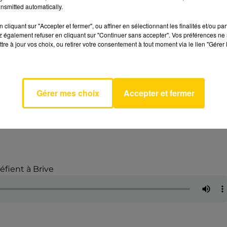
nsmitted automatically.
ER DE PASSION ET DE CONTACT
cliquant sur "Accepter et fermer", ou affiner en sélectionnant les finalités et/ou pa
 également refuser en cliquant sur "Continuer sans accepter". Vos préférences ne 
r goût de la conduite et du relationnel. "
J’aime bien
tre à jour vos choix, ou retirer votre consentement à tout moment via le lien "Gérer 
 aussi la région, parce qu’on va partout, dans tous les
-il, sous la pression de la compétition.
LE À L’AUTOMNE
Gérer mes choix
Accepter et fermer
teurs pourraient être sélectionnés pour la finale national
 poursuivra son activité sur la ligne régionale Brive –
éfient à Brive