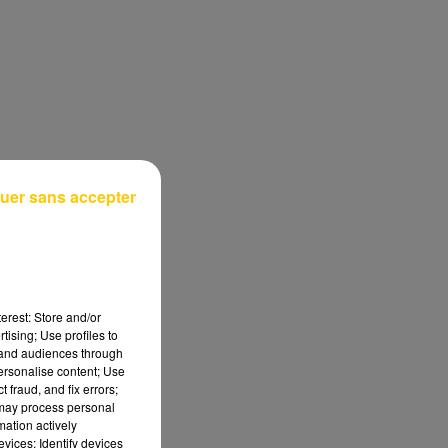
uer sans accepter
erest: Store and/or
tising; Use profiles to
tand audiences through
personalise content; Use
,
 fraud, and fix errors;
 may process personal
mation actively
vices; Identify devices