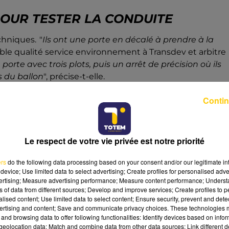
POUR TESTER LA CONDUITE
chniques. "
Ils ont une porte en décalé à prendre à la
able qualité service environnement à Transdev et arbitre
porte avec trois plots, puis un arrêt de précision où ils
s du ballon
", précise-t-elle.
R LA SOUPLESSE DE CONDUITE
Contin
d’évaluer la fluidité de la conduite. "
L’objectif est, pour la
", souligne l’organisation.
Le respect de votre vie privée est notre priorité
ÉCURITÉ ET LA QUALITÉ DE
ers
do the following data processing based on your consent and/or our legitimate int
device; Use limited data to select advertising; Create profiles for personalised adver
vertising; Measure advertising performance; Measure content performance; Unders
ns of data from different sources; Develop and improve services; Create profiles to 
portance particulière. "
C’est un événement très sérieux
alised content; Use limited data to select content; Ensure security, prevent and detect
C’est vraiment l’occasion pour nous de mettre en lumière
ertising and content; Save and communicate privacy choices. These technologies
and browsing data to offer following functionalities: Identify devices based on infor
formance opérationnelle pour Transdev.
eolocation data; Match and combine data from other data sources; Link different de