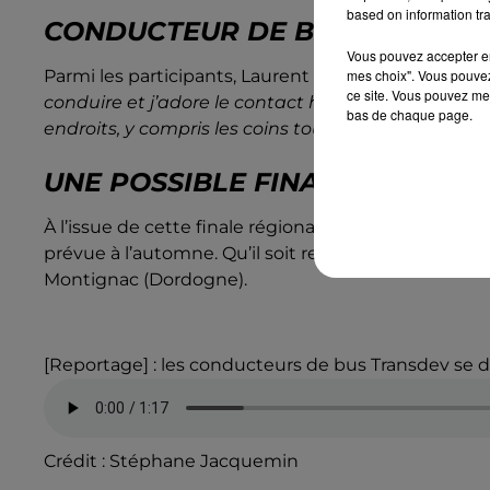
based on information tra
CONDUCTEUR DE BUS, UN MÉTI
Vous pouvez accepter en 
mes choix". Vous pouvez
Parmi les participants, Laurent a choisi ce métier pa
ce site. Vous pouvez met
conduire et j’adore le contact humain. On découvre
bas de chaque page.
endroits, y compris les coins touristiques
", confie-t
UNE POSSIBLE FINALE NATIONA
À l’issue de cette finale régionale, certains conduc
prévue à l’automne. Qu’il soit retenu ou non, Laurent
Montignac (Dordogne).
[Reportage] : les conducteurs de bus Transdev se d
Crédit :
Stéphane Jacquemin