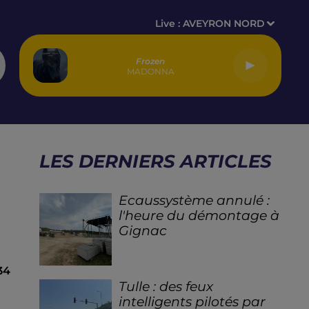
Live :
AVEYRON NORD
Frozen
MADONNA
LES DERNIERS ARTICLES
Ecaussystème annulé :
l'heure du démontage à
Gignac
34
Tulle : des feux
intelligents pilotés par