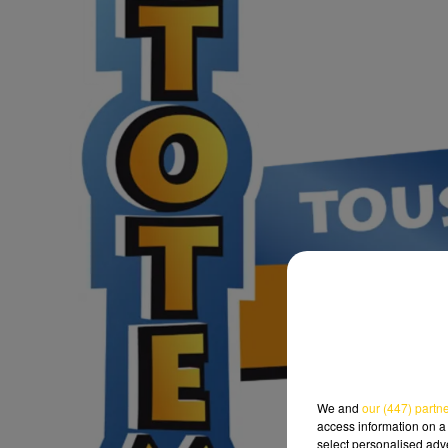
We and
our (447) partn
access information on a 
select personalised ad