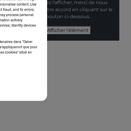
souhaitez l'afficher, merci de nous
personalise content; Use
 fraud, and fix errors;
donner votre accord en cliquant sur le
 may process personal
bouton ci-dessous.
mation actively
vices; Identify devices
Afficher l'élément
rtenaires dans "Gérer
s'appliqueront que pour
les cookies" situé en