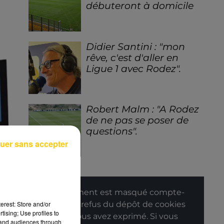
débuteront à domicile
Didier Santini : "mon
rêve, c'est d'aller en
Ligue 1 avec Rodez".
Robert Malm : "A Rodez
de ne pas se poser de
questions".
uer sans accepter
Cet élément est masqué compte-
erest: Store and/or
tenu du refus du dépôt de cookies
tising; Use profiles to
que vous avez exprimé. Si vous
tand audiences through