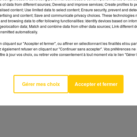
ns of data from different sources; Develop and improve services; Create profiles to 
alised content; Use limited data to select content; Ensure security, prevent and detect
ertising and content; Save and communicate privacy choices. These technologies
and browsing data to offer following functionalities: Identify devices based on infor
eolocation data; Match and combine data from other data sources; Link different de
nsmitted automatically.
cliquant sur "Accepter et fermer", ou affiner en sélectionnant les finalités et/ou pa
 également refuser en cliquant sur "Continuer sans accepter". Vos préférences ne 
tre à jour vos choix, ou retirer votre consentement à tout moment via le lien "Gérer 
Gérer mes choix
Accepter et fermer
t ne seront pas de trop pour mener les Sang et Or sur la
ée à Nîmes ce week-end. Le match de lundi prochain face
t moral des troupes, à réécouter en intégralité ici