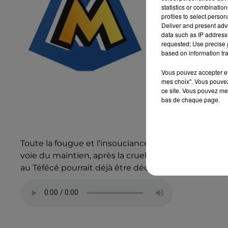
statistics or combinatio
profiles to select person
Deliver and present adv
data such as IP address 
requested; Use precise g
based on information tra
Vous pouvez accepter en 
mes choix". Vous pouvez
ce site. Vous pouvez met
bas de chaque page.
Toute la fougue et l'insouciance du jeune attaquan
voie du maintien, après la cruelle défaite concéd
au Téfécé pourrait déjà être décisif. Etat des lieux e