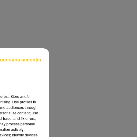
uer sans accepter
erest: Store and/or
tising; Use profiles to
tand audiences through
personalise content; Use
 fraud, and fix errors;
 may process personal
mation actively
vices; Identify devices