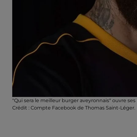
"Qui sera le meilleur burger aveyronnais" ouvre ses
Crédit :
Compte Facebook de Thomas Saint-Léger.