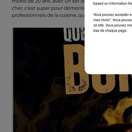
moins de 20 ans, avec un set de couteaux à la clé. “
based on information tra
cher, c’est super pour démarrer
”, explique le chef
Vous pouvez accepter en 
professionnels de la cuisine, qui peuvent concouri
mes choix". Vous pouvez
ce site. Vous pouvez met
bas de chaque page.