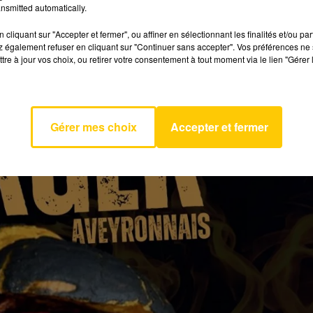
Je suis passé par là, je sais que les couteaux c’est assez
nsmitted automatically.
. Une deuxième catégorie est dédiée aux adultes et aux
cliquant sur "Accepter et fermer", ou affiner en sélectionnant les finalités et/ou pa
r pour tenter de gagner 300 euros.
 également refuser en cliquant sur "Continuer sans accepter". Vos préférences ne 
tre à jour vos choix, ou retirer votre consentement à tout moment via le lien "Gérer 
Gérer mes choix
Accepter et fermer