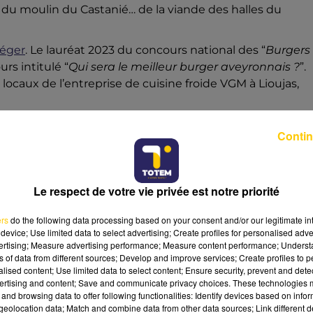
e du moulin du Castanié… de la viande des halles du
Léger
. Le lauréat 2023 du concours national des “
Burgers
rs intitulé “
Qui sera le meilleur burger aveyronnais ?
”.
ocaux de l’entreprise de cuisine froide VGM à Lioujas,
Contin
 terroir aveyronnais, et il y en a !”
Le respect de votre vie privée est notre priorité
videmment. “
Ce n’est pas du tout la même culture en
xcellents produits du terroir dans un burger et qu’il soit
ers
do the following data processing based on your consent and/or our legitimate int
aint-Léger, un sweathshirt du Rodez Aveyron Football sur
device; Use limited data to select advertising; Create profiles for personalised adver
vertising; Measure advertising performance; Measure content performance; Unders
ns of data from different sources; Develop and improve services; Create profiles to 
EAUX DE CUISINE À GAGNER
alised content; Use limited data to select content; Ensure security, prevent and detect
ertising and content; Save and communicate privacy choices. These technologies
and browsing data to offer following functionalities: Identify devices based on infor
e première, dédiée à la jeunesse et aux étudiants de
eolocation data; Match and combine data from other data sources; Link different de