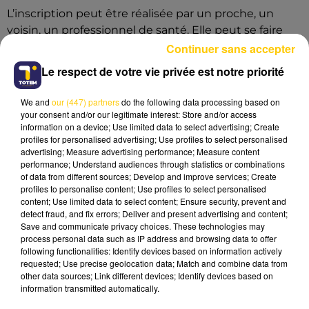
L’inscription peut être réalisée par un proche, un
voisin, un professionnel de santé. Elle peut se faire
par téléphone auprès du CCAS (☎️ 05 65 59 23 50), sur
Continuer sans accepter
place au 70 place des Consuls ou via des
formulaires
Le respect de votre vie privée est notre priorité
disponibles en pharmacie ou en ligne sur le site de la
mairie de Millau
.
We and
our (447) partners
do the following data processing based on
your consent and/or our legitimate interest: Store and/or access
information on a device; Use limited data to select advertising; Create
profiles for personalised advertising; Use profiles to select personalised
advertising; Measure advertising performance; Measure content
RAPPEL : CANICULE, CES GESTES
performance; Understand audiences through statistics or combinations
of data from different sources; Develop and improve services; Create
QUI SAUVENT
profiles to personalise content; Use profiles to select personalised
content; Use limited data to select content; Ensure security, prevent and
Quand les températures grimpent, il est crucial
detect fraud, and fix errors; Deliver and present advertising and content;
d’adopter des réflexes simples :
Save and communicate privacy choices. These technologies may
process personal data such as IP address and browsing data to offer
Boire avant d’avoir soif. Le corps se déshydrate
following functionalities: Identify devices based on information actively
rapidement, surtout chez les seniors.
requested; Use precise geolocation data; Match and combine data from
Rester au frais dès que possible.
other data sources; Link different devices; Identify devices based on
information transmitted automatically.
Limiter les sorties.
Maintenir le lien