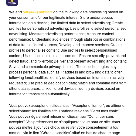
We and
our (447) partners
do the following data processing based on
your consent and/or our legitimate interest: Store and/or access
information on a device; Use limited data to select advertising; Create
profiles for personalised advertising; Use profiles to select personalised
advertising; Measure advertising performance; Measure content
110 CHEVRETTES PÉRISSENT DANS UN
performance; Understand audiences through statistics or combinations
INCENDIE EN LOZÈRE
of data from different sources; Develop and improve services; Create
profiles to personalise content; Use profiles to select personalised
content; Use limited data to select content; Ensure security, prevent and
detect fraud, and fix errors; Deliver and present advertising and content;
Save and communicate privacy choices. These technologies may
process personal data such as IP address and browsing data to offer
following functionalities: Identify devices based on information actively
requested; Use precise geolocation data; Match and combine data from
other data sources; Link different devices; Identify devices based on
information transmitted automatically.
Vous pouvez accepter en cliquant sur "Accepter et fermer", ou affiner en
sélectionnant les finalités et/ou partenaires dans "Gérer mes choix".
Vous pouvez également refuser en cliquant sur "Continuer sans
accepter". Vos préférences ne s'appliqueront que pour ce site. Vous
pouvez mettre à jour vos choix, ou retirer votre consentement à tout
moment via le lien "Gérer les cookies" situé en bas de chaque page.