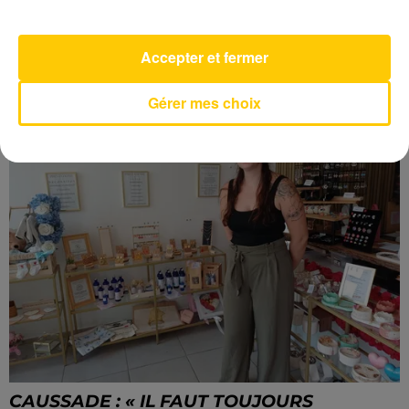
LENNY MARTINEZ RÉCIDIVE AU
Accepter et fermer
CRITÉRIUM DE MARCOLÈS
Gérer mes choix
CAUSSADE : « IL FAUT TOUJOURS