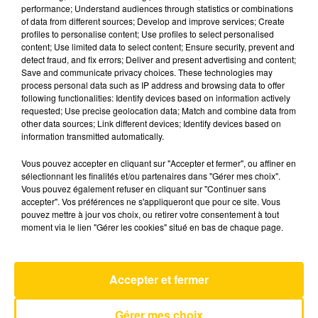
performance; Understand audiences through statistics or combinations
of data from different sources; Develop and improve services; Create
profiles to personalise content; Use profiles to select personalised
22 juin 2026 - 1 min 49 sec
content; Use limited data to select content; Ensure security, prevent and
CHALEUR À L'ÉCOLE : COMMENT FAIRE
detect fraud, and fix errors; Deliver and present advertising and content;
Save and communicate privacy choices. These technologies may
?
process personal data such as IP address and browsing data to offer
following functionalities: Identify devices based on information actively
L'éclairage de Dominique Bahl sur un sujet qui
requested; Use precise geolocation data; Match and combine data from
fait l'actualité et qui résonne avec le quotidien
other data sources; Link different devices; Identify devices based on
information transmitted automatically.
de nos territoires
Vous pouvez accepter en cliquant sur "Accepter et fermer", ou affiner en
sélectionnant les finalités et/ou partenaires dans "Gérer mes choix".
Vous pouvez également refuser en cliquant sur "Continuer sans
accepter". Vos préférences ne s'appliqueront que pour ce site. Vous
pouvez mettre à jour vos choix, ou retirer votre consentement à tout
moment via le lien "Gérer les cookies" situé en bas de chaque page.
AVEYRON NORD
C'est A Qui Le Tour
Accepter et fermer
MYLENE FARMER
Gérer mes choix