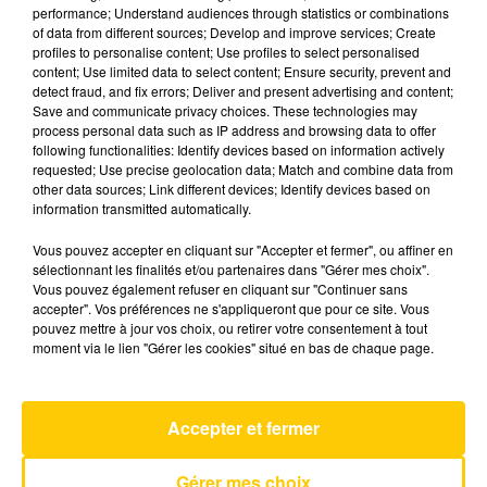
performance; Understand audiences through statistics or combinations
of data from different sources; Develop and improve services; Create
profiles to personalise content; Use profiles to select personalised
15 décembre 2025 - 1 min 46 sec
content; Use limited data to select content; Ensure security, prevent and
TOUT EST PLUS CLAIR DU 15/12/25 À
detect fraud, and fix errors; Deliver and present advertising and content;
Save and communicate privacy choices. These technologies may
12H32
process personal data such as IP address and browsing data to offer
following functionalities: Identify devices based on information actively
L'éclairage de Dominique Bahl sur un sujet qui
requested; Use precise geolocation data; Match and combine data from
fait l'actualité et qui résonne avec le quotidien
other data sources; Link different devices; Identify devices based on
information transmitted automatically.
de nos territoires
Vous pouvez accepter en cliquant sur "Accepter et fermer", ou affiner en
sélectionnant les finalités et/ou partenaires dans "Gérer mes choix".
Vous pouvez également refuser en cliquant sur "Continuer sans
accepter". Vos préférences ne s'appliqueront que pour ce site. Vous
pouvez mettre à jour vos choix, ou retirer votre consentement à tout
moment via le lien "Gérer les cookies" situé en bas de chaque page.
AVEYRON NORD
Sowing The Seeds Of Love
Accepter et fermer
TEARS FOR FEARS
Gérer mes choix