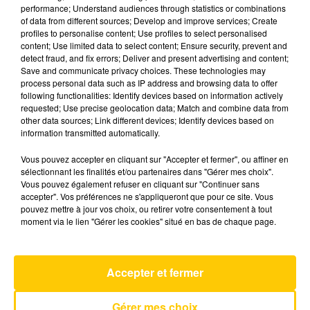
performance; Understand audiences through statistics or combinations
of data from different sources; Develop and improve services; Create
profiles to personalise content; Use profiles to select personalised
4 décembre 2025 - 2 min 55 sec
content; Use limited data to select content; Ensure security, prevent and
TOUT EST PLUS CLAIR DU 04/12/25 À
detect fraud, and fix errors; Deliver and present advertising and content;
Save and communicate privacy choices. These technologies may
12H31
process personal data such as IP address and browsing data to offer
following functionalities: Identify devices based on information actively
L'éclairage de Dominique Bahl sur un sujet qui
requested; Use precise geolocation data; Match and combine data from
fait l'actualité et qui résonne avec le quotidien
other data sources; Link different devices; Identify devices based on
information transmitted automatically.
de nos territoires
Vous pouvez accepter en cliquant sur "Accepter et fermer", ou affiner en
sélectionnant les finalités et/ou partenaires dans "Gérer mes choix".
Vous pouvez également refuser en cliquant sur "Continuer sans
accepter". Vos préférences ne s'appliqueront que pour ce site. Vous
pouvez mettre à jour vos choix, ou retirer votre consentement à tout
moment via le lien "Gérer les cookies" situé en bas de chaque page.
AVEYRON NORD
Grace Kelly
Accepter et fermer
MIKA
Gérer mes choix