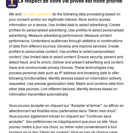
Le respect de votre vie privée est notre priorité
We and
our (447) partners
do the following data processing based on
your consent and/or our legitimate interest: Store and/or access
information on a device; Use limited data to select advertising; Create
profiles for personalised advertising; Use profiles to select personalised
22 octobre 2025 - 3 min 7 sec
advertising; Measure advertising performance; Measure content
performance; Understand audiences through statistics or combinations
SOLEIL, SAVEURS ET SANTÉ :
of data from different sources; Develop and improve services; Create
ADOPTEZ LE RÉGIME
profiles to personalise content; Use profiles to select personalised
MÉDITERRANÉEN MÊME EN AUTOMNE
content; Use limited data to select content; Ensure security, prevent and
detect fraud, and fix errors; Deliver and present advertising and content;
Save and communicate privacy choices. These technologies may
Même quand les jours raccourcissent,
on peut
process personal data such as IP address and browsing data to offer
continuer à mettre du soleil dans nos assiettes
following functionalities: Identify devices based on information actively
!
Avec
Marie François
du mensuel
Avantages
,
requested; Use precise geolocation data; Match and combine data from
other data sources; Link different devices; Identify devices based on
on découvre les secrets du
régime
information transmitted automatically.
méditerranéen
, ce mode d’alimentation sain et
gourmand qui prolonge l’été tout en boostant
Vous pouvez accepter en cliquant sur "Accepter et fermer", ou affiner en
notre forme. Huile d’olive, légumes colorés,
sélectionnant les finalités et/ou partenaires dans "Gérer mes choix".
Vous pouvez également refuser en cliquant sur "Continuer sans
poissons et herbes aromatiques : la recette
accepter". Vos préférences ne s'appliqueront que pour ce site. Vous
idéale pour
garder la bonne humeur et
pouvez mettre à jour vos choix, ou retirer votre consentement à tout
l’énergie
moment via le lien "Gérer les cookies" situé en bas de chaque page.
malgré l’automne.