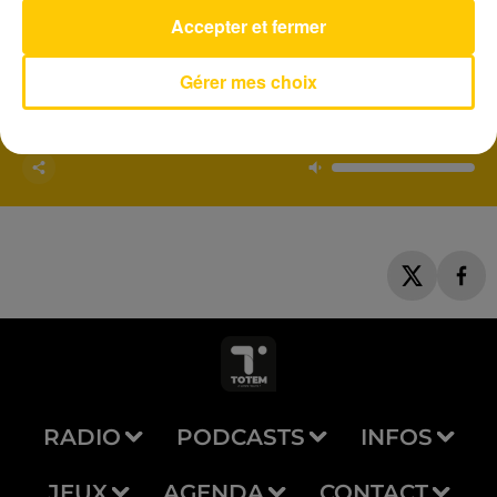
Accepter et fermer
AVEYRON NORD
Gérer mes choix
Stand By My Woman
LENNY KRAVITZ
RADIO
PODCASTS
INFOS
JEUX
AGENDA
CONTACT