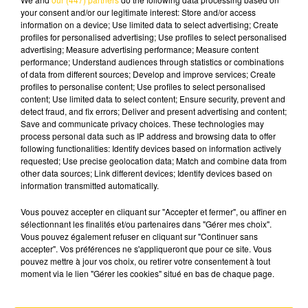
your consent and/or our legitimate interest: Store and/or access
information on a device; Use limited data to select advertising; Create
profiles for personalised advertising; Use profiles to select personalised
advertising; Measure advertising performance; Measure content
performance; Understand audiences through statistics or combinations
of data from different sources; Develop and improve services; Create
2 octobre 2025 - 3 min 24 sec
profiles to personalise content; Use profiles to select personalised
LE RÉGIME DE MICRO-ENTREPRENEUR
content; Use limited data to select content; Ensure security, prevent and
detect fraud, and fix errors; Deliver and present advertising and content;
EST-IL DEVENU TROP COMPLEXE ?
Save and communicate privacy choices. These technologies may
process personal data such as IP address and browsing data to offer
Souvent présenté comme simple et accessible,
following functionalities: Identify devices based on information actively
le régime de micro-entrepreneur a pourtant vu
requested; Use precise geolocation data; Match and combine data from
other data sources; Link different devices; Identify devices based on
ses règles se multiplier au fil des années. Est-il
information transmitted automatically.
devenu trop complexe aujourd’hui ? Grégoire
Leclerc, auteur du
Petit livre de l’auto-
Vous pouvez accepter en cliquant sur "Accepter et fermer", ou affiner en
sélectionnant les finalités et/ou partenaires dans "Gérer mes choix".
entrepreneur
(First), fait le point et partage ses
Vous pouvez également refuser en cliquant sur "Continuer sans
conseils.
accepter". Vos préférences ne s'appliqueront que pour ce site. Vous
pouvez mettre à jour vos choix, ou retirer votre consentement à tout
moment via le lien "Gérer les cookies" situé en bas de chaque page.