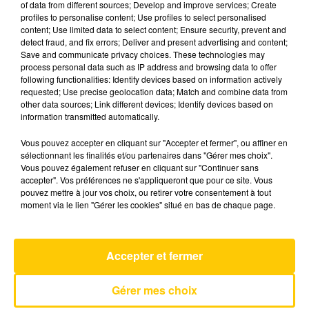
of data from different sources; Develop and improve services; Create
profiles to personalise content; Use profiles to select personalised
content; Use limited data to select content; Ensure security, prevent and
31 mai 2026 - 2 min 49 sec
detect fraud, and fix errors; Deliver and present advertising and content;
Save and communicate privacy choices. These technologies may
TOTEM SPORT DU 31/05/26 À 09H01
process personal data such as IP address and browsing data to offer
following functionalities: Identify devices based on information actively
L'actualité sportive vue de nos régions. Présenté
requested; Use precise geolocation data; Match and combine data from
par Fabien Taccard-Blanchin.
other data sources; Link different devices; Identify devices based on
information transmitted automatically.
Vous pouvez accepter en cliquant sur "Accepter et fermer", ou affiner en
sélectionnant les finalités et/ou partenaires dans "Gérer mes choix".
Vous pouvez également refuser en cliquant sur "Continuer sans
accepter". Vos préférences ne s'appliqueront que pour ce site. Vous
pouvez mettre à jour vos choix, ou retirer votre consentement à tout
AVEYRON NORD
moment via le lien "Gérer les cookies" situé en bas de chaque page.
Accepter et fermer
Gérer mes choix