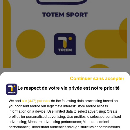
Continuer sans accepter
Le respect de votre vie privée est notre priorité
We and
our (447) partners
do the following data processing based on
Lecture (2 min 49 sec)
your consent and/or our legitimate interest: Store and/or access
information on a device; Use limited data to select advertising; Create
profiles for personalised advertising; Use profiles to select personalised
advertising; Measure advertising performance; Measure content
performance; Understand audiences through statistics or combinations