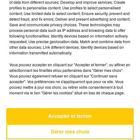
of data from different sources; Develop and improve services; Create
profiles to personalise content; Use profiles to select personalised
content; Use limited data to select content; Ensure security, prevent and
30 mai 2026 - 3 min 34 sec
detect fraud, and fix errors; Deliver and present advertising and content;
Save and communicate privacy choices. These technologies may
TOTEM SPORT DU 30/05/26 À 08H15
process personal data such as IP address and browsing data to offer
following functionalities: Identify devices based on information actively
L'actualité sportive vue de nos régions. Présenté
requested; Use precise geolocation data; Match and combine data from
par Fabien Taccard-Blanchin.
other data sources; Link different devices; Identify devices based on
information transmitted automatically.
Vous pouvez accepter en cliquant sur "Accepter et fermer", ou affiner en
sélectionnant les finalités et/ou partenaires dans "Gérer mes choix".
Vous pouvez également refuser en cliquant sur "Continuer sans
accepter". Vos préférences ne s'appliqueront que pour ce site. Vous
pouvez mettre à jour vos choix, ou retirer votre consentement à tout
AVEYRON NORD
moment via le lien "Gérer les cookies" situé en bas de chaque page.
Paradise
NOA MOON & MALO
Accepter et fermer
Gérer mes choix