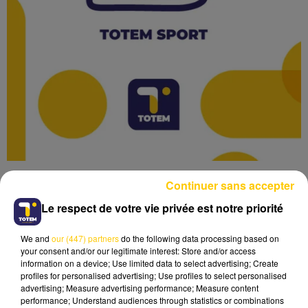
Continuer sans accepter
Le respect de votre vie privée est notre priorité
We and
our (447) partners
do the following data processing based on
Lecture (3 min 34 sec)
your consent and/or our legitimate interest: Store and/or access
information on a device; Use limited data to select advertising; Create
profiles for personalised advertising; Use profiles to select personalised
advertising; Measure advertising performance; Measure content
performance; Understand audiences through statistics or combinations