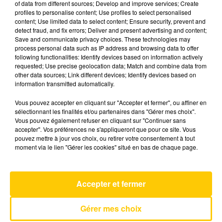
of data from different sources; Develop and improve services; Create
profiles to personalise content; Use profiles to select personalised
content; Use limited data to select content; Ensure security, prevent and
20 mai 2025 - 1 min 48 sec
detect fraud, and fix errors; Deliver and present advertising and content;
Save and communicate privacy choices. These technologies may
TOTEM SPORT DU 20/05/25 À 07H38
process personal data such as IP address and browsing data to offer
following functionalities: Identify devices based on information actively
L'actualité sportive vue de nos régions. Présenté
requested; Use precise geolocation data; Match and combine data from
par Fabien Taccard-Blanchin.
other data sources; Link different devices; Identify devices based on
information transmitted automatically.
Vous pouvez accepter en cliquant sur "Accepter et fermer", ou affiner en
sélectionnant les finalités et/ou partenaires dans "Gérer mes choix".
Vous pouvez également refuser en cliquant sur "Continuer sans
accepter". Vos préférences ne s'appliqueront que pour ce site. Vous
pouvez mettre à jour vos choix, ou retirer votre consentement à tout
AVEYRON NORD
moment via le lien "Gérer les cookies" situé en bas de chaque page.
Next Summer
DAMIANO DAVID
Accepter et fermer
Gérer mes choix