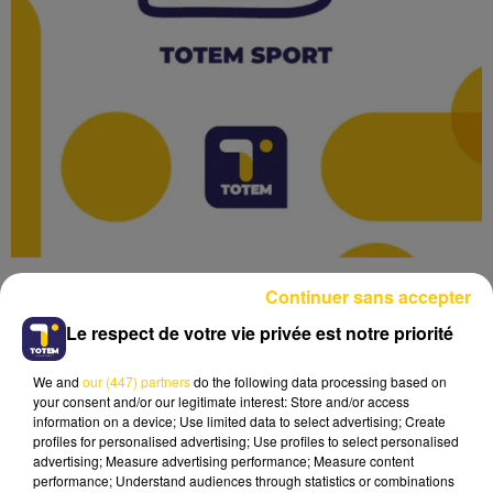
Continuer sans accepter
Le respect de votre vie privée est notre priorité
We and
our (447) partners
do the following data processing based on
Lecture (1 min 48 sec)
your consent and/or our legitimate interest: Store and/or access
information on a device; Use limited data to select advertising; Create
profiles for personalised advertising; Use profiles to select personalised
advertising; Measure advertising performance; Measure content
performance; Understand audiences through statistics or combinations