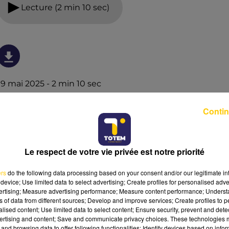
Lecture (2 min 10 sec)
19 mai 2025 - 2 min 10 sec
TOTEM SPORT DU 19/05/25 À 18H27
Contin
L'actualité sportive vue de nos régions. Présenté par
Fabien Taccard-Blanchin.
Le respect de votre vie privée est notre priorité
ers
do the following data processing based on your consent and/or our legitimate int
device; Use limited data to select advertising; Create profiles for personalised adver
vertising; Measure advertising performance; Measure content performance; Unders
ns of data from different sources; Develop and improve services; Create profiles to 
alised content; Use limited data to select content; Ensure security, prevent and detect
ertising and content; Save and communicate privacy choices. These technologies
and browsing data to offer following functionalities: Identify devices based on infor