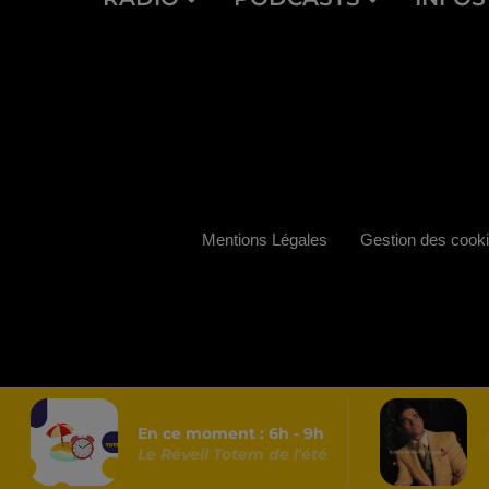
Mentions Légales
Gestion des cook
En ce moment :
6
h -
9
h
Le Réveil Totem de l'été