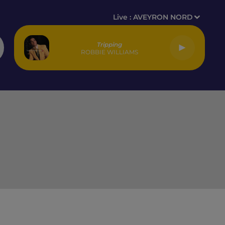
Live :
AVEYRON NORD
Tripping
ROBBIE WILLIAMS