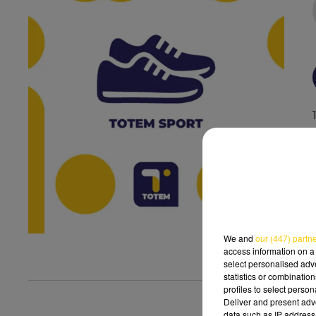
We and
our (447) partn
access information on a 
select personalised ad
statistics or combinatio
profiles to select person
Deliver and present adv
data such as IP address 