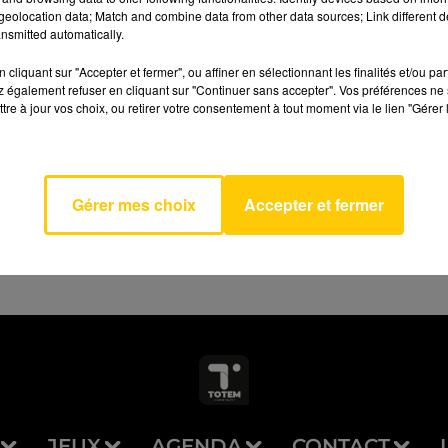
eolocation data; Match and combine data from other data sources; Link different de
nsmitted automatically.
cliquant sur "Accepter et fermer", ou affiner en sélectionnant les finalités et/ou pa
 également refuser en cliquant sur "Continuer sans accepter". Vos préférences ne 
tre à jour vos choix, ou retirer votre consentement à tout moment via le lien "Gérer 
ing
AVEYRON NORD
IE
AMS
Gérer mes choix
Accepter et fermer
JEUX
AGENDA
CONTACT