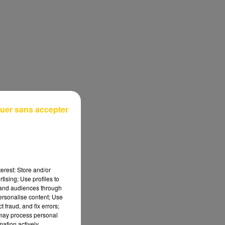
uer sans accepter
erest: Store and/or
tising; Use profiles to
tand audiences through
personalise content; Use
 fraud, and fix errors;
 may process personal
mation actively