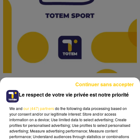
Continuer sans accepter
Le respect de votre vie privée est notre priorité
We and
our (447) partners
do the following data processing based on
Lecture (2 min 8 sec)
your consent and/or our legitimate interest: Store and/or access
information on a device; Use limited data to select advertising; Create
profiles for personalised advertising; Use profiles to select personalised
advertising; Measure advertising performance; Measure content
performance; Understand audiences through statistics or combinations