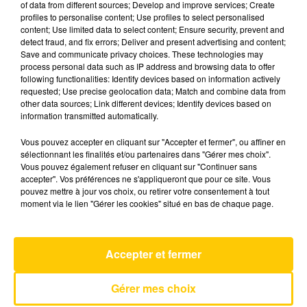
of data from different sources; Develop and improve services; Create
profiles to personalise content; Use profiles to select personalised
content; Use limited data to select content; Ensure security, prevent and
9 mai 2025 - 2 min 8 sec
detect fraud, and fix errors; Deliver and present advertising and content;
Save and communicate privacy choices. These technologies may
TOTEM SPORT DU 09/05/25 À 18H33
process personal data such as IP address and browsing data to offer
following functionalities: Identify devices based on information actively
L'actualité sportive vue de nos régions. Présenté
requested; Use precise geolocation data; Match and combine data from
par Fabien Taccard-Blanchin.
other data sources; Link different devices; Identify devices based on
information transmitted automatically.
Vous pouvez accepter en cliquant sur "Accepter et fermer", ou affiner en
sélectionnant les finalités et/ou partenaires dans "Gérer mes choix".
Vous pouvez également refuser en cliquant sur "Continuer sans
accepter". Vos préférences ne s'appliqueront que pour ce site. Vous
pouvez mettre à jour vos choix, ou retirer votre consentement à tout
AVEYRON NORD
moment via le lien "Gérer les cookies" situé en bas de chaque page.
Almost
LEWIS CAPALDI
Accepter et fermer
Gérer mes choix