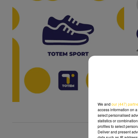
We and
our (447) partn
access information on a 
select personalised ad
statistics or combinatio
profiles to select person
Deliver and present adv
data such as IP address 