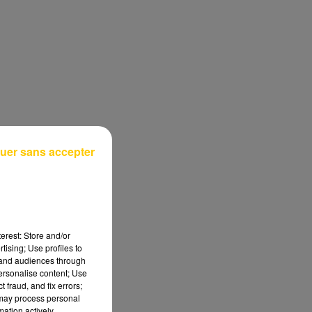
uer sans accepter
erest: Store and/or
tising; Use profiles to
tand audiences through
personalise content; Use
 fraud, and fix errors;
 may process personal
mation actively