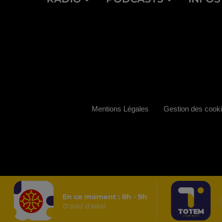
Mentions Légales
Gestion des cook
En ce moment :
8
h -
9
h
D'aici d'alai