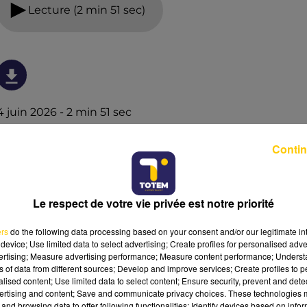
Lecture (2 min 51 sec)
4 juin 2026 - 2 min 51 sec
TOTEM SPORT DU 04/06/26 À 06H43
Contin
L'actualité sportive vue de nos régions. Présenté par
Fabien Taccard-Blanchin.
Le respect de votre vie privée est notre priorité
ers
do the following data processing based on your consent and/or our legitimate int
device; Use limited data to select advertising; Create profiles for personalised adver
vertising; Measure advertising performance; Measure content performance; Unders
ns of data from different sources; Develop and improve services; Create profiles to 
alised content; Use limited data to select content; Ensure security, prevent and detect
ertising and content; Save and communicate privacy choices. These technologies
and browsing data to offer following functionalities: Identify devices based on infor