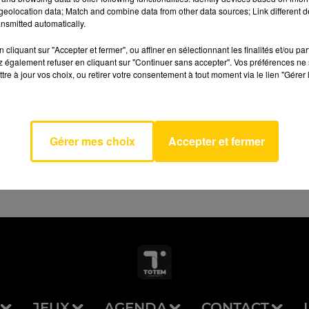
eolocation data; Match and combine data from other data sources; Link different de
nsmitted automatically.
cliquant sur "Accepter et fermer", ou affiner en sélectionnant les finalités et/ou pa
 également refuser en cliquant sur "Continuer sans accepter". Vos préférences ne 
tre à jour vos choix, ou retirer votre consentement à tout moment via le lien "Gérer 
e Cuba
AVEYRON NORD
OPHE
EUX
Gérer mes choix
Accepter et fermer
JEUX
AGENDA
CONTACT