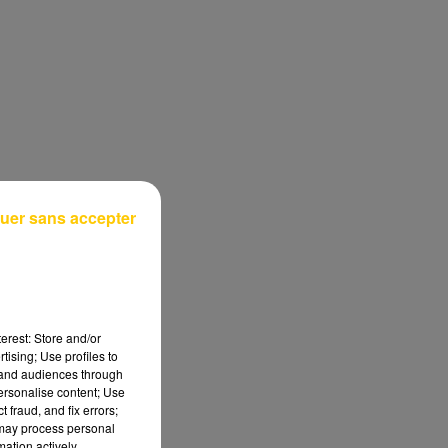
uer sans accepter
erest: Store and/or
tising; Use profiles to
tand audiences through
personalise content; Use
 fraud, and fix errors;
 may process personal
mation actively