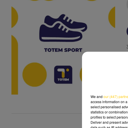
We and
our (447) partn
access information on a 
select personalised ad
statistics or combinatio
profiles to select person
Deliver and present adv
data such as IP address 