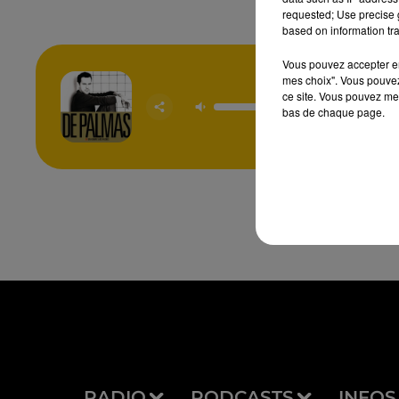
requested; Use precise g
based on information tra
Vous pouvez accepter en 
mes choix". Vous pouvez
ce site. Vous pouvez met
Elle Habi
GERAL
bas de chaque page.
PALM
RADIO
PODCASTS
INFOS