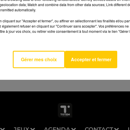
eolocation data; Match and combine data from other data sources; Link different de
nsmitted automatically.
cliquant sur "Accepter et fermer", ou affiner en sélectionnant les finalités et/ou pa
 également refuser en cliquant sur "Continuer sans accepter". Vos préférences ne 
tre à jour vos choix, ou retirer votre consentement à tout moment via le lien "Gérer 
te Ici
AVEYRON NORD
D DE
AS
Gérer mes choix
Accepter et fermer
JEUX
AGENDA
CONTACT