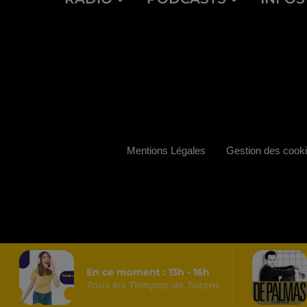
Mentions Légales
Gestion des cook
En ce moment :
13
h -
16
h
Tous les Tempos de Totem