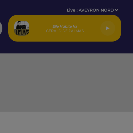
Live :
AVEYRON NORD
Elle Habite Ici
GERALD DE PALMAS