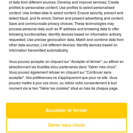
of data from different sources; Develop and improve services; Create
profiles to personalise content; Use profiles to select personalised
content; Use limited data to select content; Ensure security, prevent and
2 mai 2025 - 2 min 12 sec
detect fraud, and fix errors; Deliver and present advertising and content;
Save and communicate privacy choices. These technologies may
TOTEM SPORT DU 02/05/25 À 18H28
process personal data such as IP address and browsing data to offer
following functionalities: Identify devices based on information actively
L'actualité sportive vue de nos régions. Présenté
requested; Use precise geolocation data; Match and combine data from
par Fabien Taccard-Blanchin.
other data sources; Link different devices; Identify devices based on
information transmitted automatically.
Vous pouvez accepter en cliquant sur "Accepter et fermer", ou affiner en
sélectionnant les finalités et/ou partenaires dans "Gérer mes choix".
Vous pouvez également refuser en cliquant sur "Continuer sans
accepter". Vos préférences ne s'appliqueront que pour ce site. Vous
pouvez mettre à jour vos choix, ou retirer votre consentement à tout
AVEYRON NORD
moment via le lien "Gérer les cookies" situé en bas de chaque page.
C'est Comme Ca
RITA MITSOUKO
Accepter et fermer
Gérer mes choix