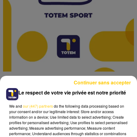
Continuer sans accepter
Le respect de votre vie privée est notre priorité
We and
our (447) partners
do the following data processing based on
Lecture (2 min 12 sec)
your consent and/or our legitimate interest: Store and/or access
information on a device; Use limited data to select advertising; Create
profiles for personalised advertising; Use profiles to select personalised
advertising; Measure advertising performance; Measure content
performance; Understand audiences through statistics or combinations