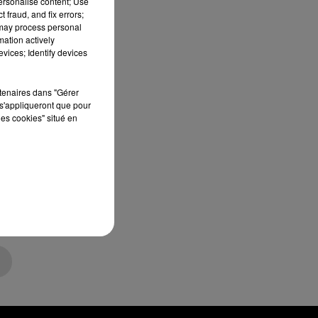
personalise content; Use
 fraud, and fix errors;
 may process personal
mation actively
vices; Identify devices
rtenaires dans "Gérer
s'appliqueront que pour
les cookies" situé en