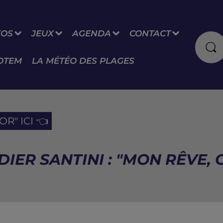
FOS
JEUX
AGENDA
CONTACT
OTEM
LA MÉTÉO DES PLAGES
R" ICI 👈
IER SANTINI : "MON RÊVE, C