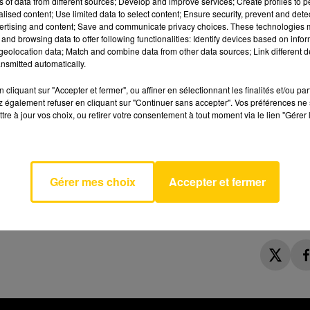
ns of data from different sources; Develop and improve services; Create profiles to 
pour le club. Il est évidemment question d'avenir aussi :
alised content; Use limited data to select content; Ensure security, prevent and detect
le sien, et celui des joueurs. Avec quelle équipe le RAF
ertising and content; Save and communicate privacy choices. These technologies
abordera t-il la saison 2026-2027 de Ligue 2 ?
and browsing data to offer following functionalities: Identify devices based on infor
eolocation data; Match and combine data from other data sources; Link different de
nsmitted automatically.
cliquant sur "Accepter et fermer", ou affiner en sélectionnant les finalités et/ou pa
 également refuser en cliquant sur "Continuer sans accepter". Vos préférences ne 
tre à jour vos choix, ou retirer votre consentement à tout moment via le lien "Gérer 
AVEYRON NORD
 Grey
GE
Gérer mes choix
Accepter et fermer