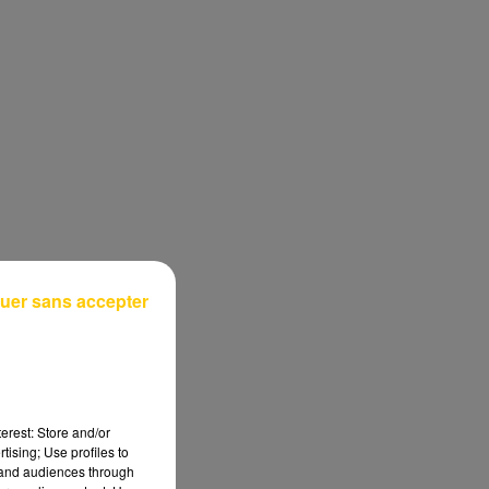
uer sans accepter
erest: Store and/or
tising; Use profiles to
tand audiences through