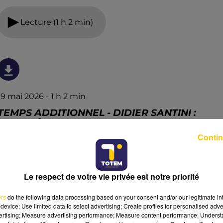
Lecture (1 h 2 min)
19 mai 2026 - 1 h 2 min
TEMPS ADDITIONNEL - DIDIER SANTINI :
"MON RÊVE, C'EST D'ALLER EN LIGUE 1 AVEC
RODEZ"
Contin
Quatre jours après le barrage épique du 15 mai 2026, lors
duquel Rodez a plié uniquement au bout de dix tours
Le respect de votre vie privée est notre priorité
de tirs au but, Didier Santini est revenu pour TOTEM sur
ce scénario aussi fou que cruel, sur la maîtrise tactique
ers
do the following data processing based on your consent and/or our legitimate int
dont a fait preuve Rodez durant 90mn, et sur les
device; Use limited data to select advertising; Create profiles for personalised adver
principaux enseignements de cette saison historique
vertising; Measure advertising performance; Measure content performance; Unders