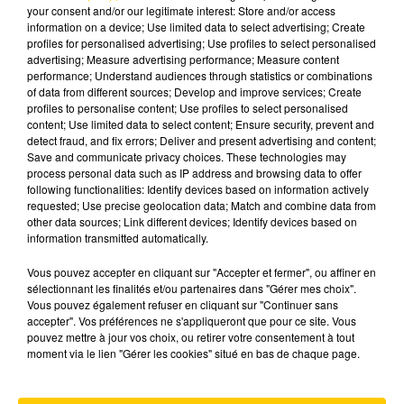
your consent and/or our legitimate interest: Store and/or access
information on a device; Use limited data to select advertising; Create
profiles for personalised advertising; Use profiles to select personalised
advertising; Measure advertising performance; Measure content
performance; Understand audiences through statistics or combinations
of data from different sources; Develop and improve services; Create
26 mai 2026 - 2 min 38 sec
profiles to personalise content; Use profiles to select personalised
content; Use limited data to select content; Ensure security, prevent and
COUP DE COEUR - STEPHANE DE
detect fraud, and fix errors; Deliver and present advertising and content;
GROODT À "RENDEZ VOUS EN TERRE
Save and communicate privacy choices. These technologies may
INCONNUE" SUR FRANCE 2
process personal data such as IP address and browsing data to offer
following functionalities: Identify devices based on information actively
requested; Use precise geolocation data; Match and combine data from
Dans ce coup de cœur, Thierry Moreau revient
other data sources; Link different devices; Identify devices based on
sur la participation de Stéphane de Groodt à
information transmitted automatically.
l’émission Rendez-vous en terre inconnue sur
France 2, une aventure humaine et dépaysante
Vous pouvez accepter en cliquant sur "Accepter et fermer", ou affiner en
sélectionnant les finalités et/ou partenaires dans "Gérer mes choix".
marquée par des rencontres émouvantes et
Vous pouvez également refuser en cliquant sur "Continuer sans
une profonde découverte de l’autre.
accepter". Vos préférences ne s'appliqueront que pour ce site. Vous
pouvez mettre à jour vos choix, ou retirer votre consentement à tout
moment via le lien "Gérer les cookies" situé en bas de chaque page.