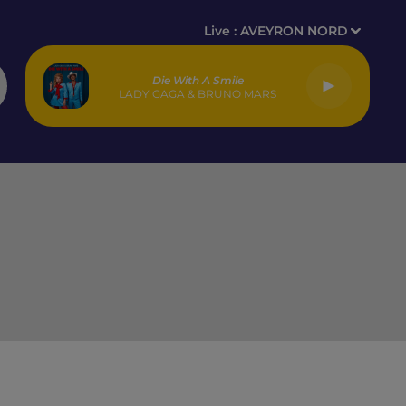
Live :
AVEYRON NORD
Die With A Smile
LADY GAGA & BRUNO MARS