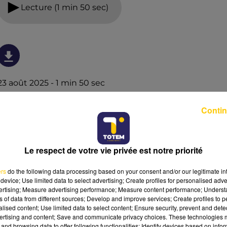
Lecture (1 min 50 sec)
23 août 2025 - 1 min 50 sec
TÉLÉ MOREAU DU 23/08/25 À 11H12
Contin
Chaque jour à 9h35 sur TOTEM, audiences, coup de
coeur télé pour votre soirée et infos sur l'univers des
médias avec Thierry Moreau.
Le respect de votre vie privée est notre priorité
ers
do the following data processing based on your consent and/or our legitimate int
device; Use limited data to select advertising; Create profiles for personalised adver
vertising; Measure advertising performance; Measure content performance; Unders
ns of data from different sources; Develop and improve services; Create profiles to 
alised content; Use limited data to select content; Ensure security, prevent and detect
ertising and content; Save and communicate privacy choices. These technologies
and browsing data to offer following functionalities: Identify devices based on infor