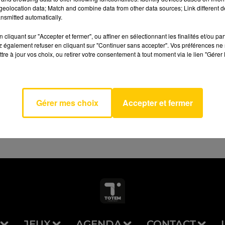
eolocation data; Match and combine data from other data sources; Link different de
nsmitted automatically.
cliquant sur "Accepter et fermer", ou affiner en sélectionnant les finalités et/ou pa
 également refuser en cliquant sur "Continuer sans accepter". Vos préférences ne 
tre à jour vos choix, ou retirer votre consentement à tout moment via le lien "Gérer 
A Smile
AVEYRON NORD
AGA &
 MARS
Gérer mes choix
Accepter et fermer
JEUX
AGENDA
CONTACT