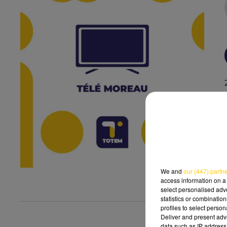
We and
our (447) partn
access information on a 
select personalised ad
statistics or combinatio
profiles to select person
Deliver and present adv
data such as IP address 