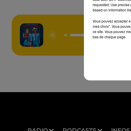
requested; Use precise g
based on information tra
Vous pouvez accepter en 
mes choix". Vous pouvez
ce site. Vous pouvez met
Die With 
LADY G
bas de chaque page.
BRUNO
RADIO
PODCASTS
INFOS