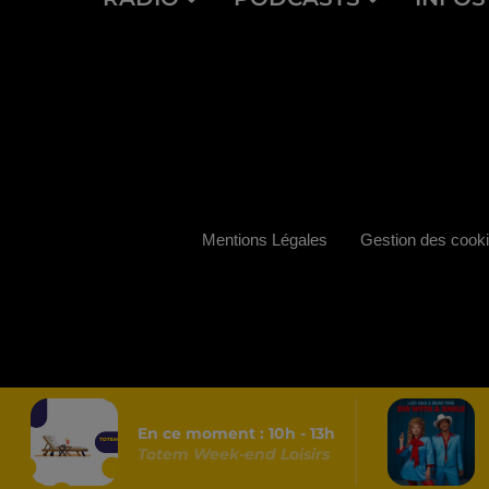
Mentions Légales
Gestion des cook
En ce moment :
10
h -
13
h
Totem Week-end Loisirs