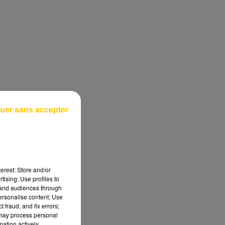
uer sans accepter
erest: Store and/or
tising; Use profiles to
tand audiences through
personalise content; Use
 fraud, and fix errors;
 may process personal
mation actively