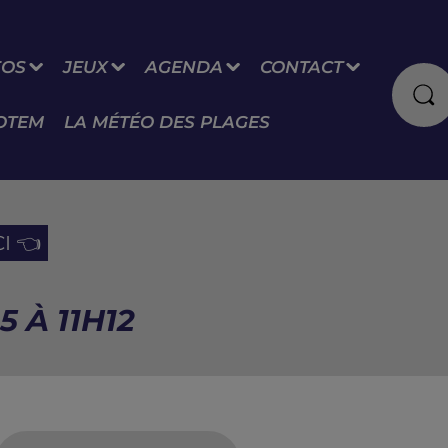
FOS
JEUX
AGENDA
CONTACT
OTEM
LA MÉTÉO DES PLAGES
I 👈
 À 11H12