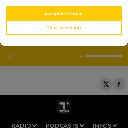
Accepter et fermer
AVEYRON NORD
Gérer mes choix
Le Petit Pecheur
MANON LISA
RADIO
PODCASTS
INFOS