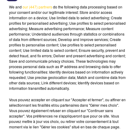
We and
our (447) partners
do the following data processing based on
your consent and/or our legitimate interest: Store and/or access
information on a device; Use limited data to select advertising; Create
profiles for personalised advertising; Use profiles to select personalised
advertising; Measure advertising performance; Measure content
19 décembre 2025 - 2 min 23 sec
performance; Understand audiences through statistics or combinations
of data from different sources; Develop and improve services; Create
COUP DE COEUR - LE NOUVEAU
profiles to personalise content; Use profiles to select personalised
POLAR DE FRANCE 2 "LES TROIS
content; Use limited data to select content; Ensure security, prevent and
detect fraud, and fix errors; Deliver and present advertising and content;
BRESTOISES"
Save and communicate privacy choices. These technologies may
process personal data such as IP address and browsing data to offer
France 2 frappe fort avec
Les Trois Brestoises
, un
following functionalities: Identify devices based on information actively
polar inédit ancré dans une atmosphère
requested; Use precise geolocation data; Match and combine data from
other data sources; Link different devices; Identify devices based on
maritime sombre et tendue. Portée par des
information transmitted automatically.
personnages féminins puissants et une intrigue
solidement construite, la fiction mêle secrets,
Vous pouvez accepter en cliquant sur "Accepter et fermer", ou affiner en
rivalités et suspense jusqu’au bout. Un polar
sélectionnant les finalités et/ou partenaires dans "Gérer mes choix".
Vous pouvez également refuser en cliquant sur "Continuer sans
efficace et immersif, qui s’impose comme le
accepter". Vos préférences ne s'appliqueront que pour ce site. Vous
coup de cœur de Thierry Moreau.
pouvez mettre à jour vos choix, ou retirer votre consentement à tout
moment via le lien "Gérer les cookies" situé en bas de chaque page.