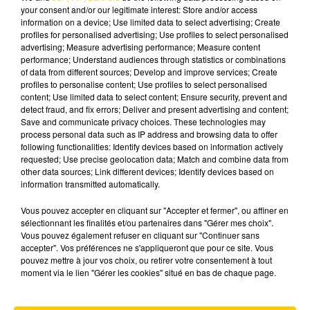
your consent and/or our legitimate interest: Store and/or access
information on a device; Use limited data to select advertising; Create
profiles for personalised advertising; Use profiles to select personalised
advertising; Measure advertising performance; Measure content
performance; Understand audiences through statistics or combinations
of data from different sources; Develop and improve services; Create
profiles to personalise content; Use profiles to select personalised
content; Use limited data to select content; Ensure security, prevent and
2 juillet 2026 - 1 min 19 sec
detect fraud, and fix errors; Deliver and present advertising and content;
SAPIAC EXPRESS : DÉPART D'UN
Save and communicate privacy choices. These technologies may
process personal data such as IP address and browsing data to offer
PILIER, ARRIVÉE DANS LE STAFF... LES
following functionalities: Identify devices based on information actively
DERNIÈRES INFOS AVANT LA REPRISE
requested; Use precise geolocation data; Match and combine data from
D
other data sources; Link different devices; Identify devices based on
information transmitted automatically.
Le staff se renforce à la mêlée, tout en perdant
Vous pouvez accepter en cliquant sur "Accepter et fermer", ou affiner en
un pilier droit. Les options pour le remplacer, et
sélectionnant les finalités et/ou partenaires dans "Gérer mes choix".
Leflamand de nouveau appelé en équipe de
Vous pouvez également refuser en cliquant sur "Continuer sans
France à 7, le programme de ce Sapiac Express !
accepter". Vos préférences ne s'appliqueront que pour ce site. Vous
pouvez mettre à jour vos choix, ou retirer votre consentement à tout
moment via le lien "Gérer les cookies" situé en bas de chaque page.