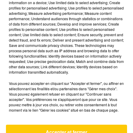
information on a device; Use limited data to select advertising; Create
profiles for personalised advertising; Use profiles to select personalised
advertising; Measure advertising performance; Measure content
performance; Understand audiences through statistics or combinations
of data from different sources; Develop and improve services; Create
profiles to personalise content; Use profiles to select personalised
content; Use limited data to select content; Ensure security, prevent and
detect fraud, and fix errors; Deliver and present advertising and content;
15 mai 2026 - 1 min 11 sec
Save and communicate privacy choices. These technologies may
process personal data such as IP address and browsing data to offer
SAPIAC EXPRESS : DÉCOUVREZ LA
following functionalities: Identify devices based on information actively
COMPO DE L'USM POUR LA
requested; Use precise geolocation data; Match and combine data from
RÉCEPTION DU STADE FRANÇAIS
other data sources; Link different devices; Identify devices based on
information transmitted automatically.
Des jeunes qui enchainent, Quercy capitaine, le
Vous pouvez accepter en cliquant sur "Accepter et fermer", ou affiner en
XV de départ et les 23 montalbanais pour
sélectionnant les finalités et/ou partenaires dans "Gérer mes choix".
affronter le Stade Français à Sapiac, c'est ici !
Vous pouvez également refuser en cliquant sur "Continuer sans
accepter". Vos préférences ne s'appliqueront que pour ce site. Vous
pouvez mettre à jour vos choix, ou retirer votre consentement à tout
moment via le lien "Gérer les cookies" situé en bas de chaque page.
AVEYRON NORD
Accepter et fermer