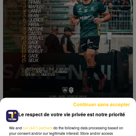
Continuer sans accepter
Le respect de votre vie privée est notre priorité
We and
our (447) partners
do the following data processing based on
your consent and/or our legitimate interest: Store and/or access
Lecture (1 min 11 sec)