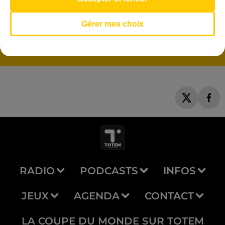
Stay
Gérer mes choix
RIHANNA
RADIO
PODCASTS
INFOS
JEUX
AGENDA
CONTACT
LA COUPE DU MONDE SUR TOTEM